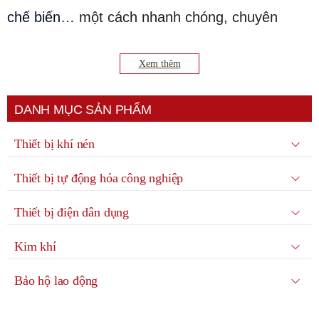
chế biến
… một cách nhanh chóng, chuyên
nghiệp. Chúng được sử dụng trong nhiều lĩnh
Xem thêm
vực công nghiệp như sản xuất ô tô, chế biến
thực phẩm, điện tử, năng lượng
DANH MỤC SẢN PHẨM
Thiết bị khí nén
Thiết bị tự động hóa công nghiệp
Thiết bị điện dân dụng
Kim khí
Bảo hộ lao động