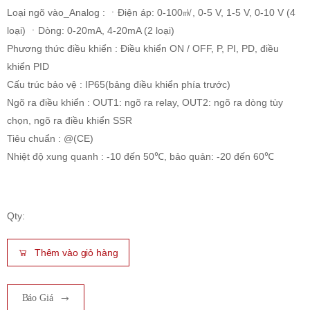
Loại ngõ vào_Analog : ㆍĐiện áp: 0-100㎷, 0-5 V, 1-5 V, 0-10 V (4
loại) ㆍDòng: 0-20mA, 4-20mA (2 loại)
Phương thức điều khiển : Điều khiển ON / OFF, P, PI, PD, điều
khiển PID
Cấu trúc bảo vệ : IP65(bảng điều khiển phía trước)
Ngõ ra điều khiển : OUT1: ngõ ra relay, OUT2: ngõ ra dòng tùy
chọn, ngõ ra điều khiển SSR
Tiêu chuẩn : @(CE)
Nhiệt độ xung quanh : -10 đến 50℃, bảo quản: -20 đến 60℃
Qty:
Thêm vào giỏ hàng
Báo Giá