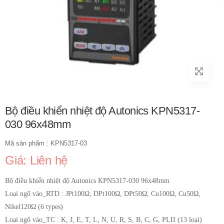
Bộ điều khiển nhiệt độ Autonics KPN5317-
030 96x48mm
Mã sản phẩm : KPN5317-03
Giá: Liên hệ
Bộ điều khiển nhiệt độ Autonics KPN5317-030 96x48mm
Loại ngõ vào_RTD : JPt100Ω, DPt100Ω, DPt50Ω, Cu100Ω, Cu50Ω,
Nikel120Ω (6 types)
Loại ngõ vào_TC : K, J, E, T, L, N, U, R, S, B, C, G, PLII (13 loại)