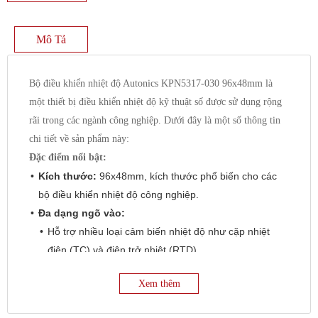
Mô Tả
Bộ điều khiển nhiệt độ Autonics KPN5317-030 96x48mm là
một thiết bị điều khiển nhiệt độ kỹ thuật số được sử dụng rộng
rãi trong các ngành công nghiệp. Dưới đây là một số thông tin
chi tiết về sản phẩm này:
Đặc điểm nổi bật:
Kích thước:
96x48mm, kích thước phổ biến cho các
bộ điều khiển nhiệt độ công nghiệp.
Đa dạng ngõ vào:
Hỗ trợ nhiều loại cảm biến nhiệt độ như cặp nhiệt
điện (TC) và điện trở nhiệt (RTD).
Cụ thể:
Xem thêm
Loại ngõ vào_RTD : JPt100Ω, DPt100Ω, DPt50Ω,
Cu100Ω, Cu50Ω, Nikel120Ω (6 loại)