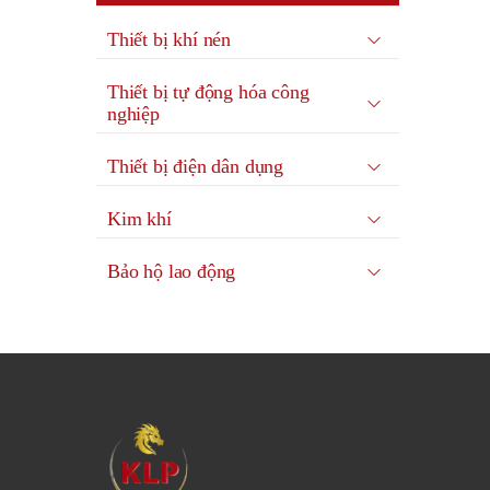
Thiết bị khí nén
Thiết bị tự động hóa công
nghiệp
Thiết bị điện dân dụng
Kim khí
Bảo hộ lao động