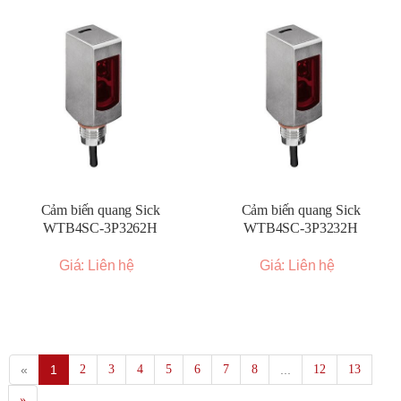
Cảm biến quang Sick
Cảm biến quang Sick
WTB4SC-3P3262H
WTB4SC-3P3232H
Giá: Liên hệ
Giá: Liên hệ
«
1
2
3
4
5
6
7
8
...
12
13
»