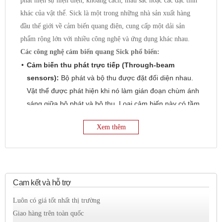
phát hiện sự hiện diện, khoảng cách, màu sắc hoặc các đặc tính
khác của vật thể. Sick là một trong những nhà sản xuất hàng
đầu thế giới về cảm biến quang điện, cung cấp một dải sản
phẩm rộng lớn với nhiều công nghệ và ứng dụng khác nhau.
Các công nghệ cảm biến quang Sick phổ biến:
Cảm biến thu phát trực tiếp (Through-beam
sensors):
Bộ phát và bộ thu được đặt đối diện nhau.
Vật thể được phát hiện khi nó làm gián đoạn chùm ánh
sáng giữa bộ phát và bộ thu. Loại cảm biến này có tầm
phát hiện xa nhất và ít bị ảnh hưởng bởi bề mặt vật thể.
Xem thêm
Cảm biến phản xạ khuếch tán (Diffuse reflective
sensors):
Bộ phát và bộ thu được tích hợp trong cùng
một vỏ. Cảm biến phát ra ánh sáng và thu lại ánh sáng
phản xạ từ vật thể. Tầm phát hiện phụ thuộc vào độ
phản xạ của bề mặt vật thể.
Cam kết và hỗ trợ
Cảm biến phản xạ gương (Retro-reflective
Luôn có giá tốt nhất thị trường
sensors):
Bộ phát và bộ thu được tích hợp trong cùng
Giao hàng trên toàn quốc
một vỏ, và sử dụng một gương phản xạ để trả lại chùm