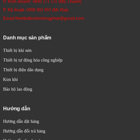
P. Kinh doanh:
(Ms Thanh)
0849 271 531
Cảm biến quang Sick được sử dụng rộng rãi trong hầu hết các
P. Kỹ thuật:
(Mr Đại)
0908 982 993​
ngành công nghiệp, bao gồm:
Email:thietbidienkimlongphat@gmail.com
Tự động hóa nhà máy:
Phát hiện vật thể, đếm sản
phẩm, kiểm tra vị trí, giám sát quá trình.
Công nghiệp đóng gói:
Phát hiện bao bì, kiểm tra
Danh mục sản phẩm
nhãn mác, đếm sản phẩm.
Thiết bị khí nén
Logistics và quản lý kho bãi:
Phát hiện kiện hàng, đo
kích thước, kiểm tra vị trí.
Thiết bị tự động hóa công nghiệp
Công nghiệp thực phẩm và đồ uống:
Phát hiện chai
Thiết bị điện dân dụng
lọ, kiểm tra mức rót, phân loại sản phẩm.
Kim khí
Công nghiệp ô tô:
Phát hiện chi tiết lắp ráp, kiểm tra
Bảo hộ lao động
chất lượng.
Robot học:
Nhận diện đối tượng, đo khoảng cách, dẫn
đường.
Hướng dẫn
An toàn công nghiệp:
Bảo vệ khu vực nguy hiểm
Hướng dẫn đặt hàng
bằng rèm sáng an toàn.
Hướng dẫn đổi trả hàng
Các yếu tố cần xem xét khi lựa chọn cảm biến quang Sick: