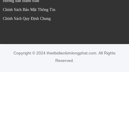
Hướng dẫn thanh toán
Loại vật thể cần phát hiện:
Kích thước, hình dạng,
Chính Sách Bảo Mật Thông Tin
màu sắc, độ phản xạ, độ trong suốt.
Chính Sách Quy Định Chung
Khoảng cách phát hiện:
Phạm vi hoạt động cần thiết.
Môi trường làm việc:
Bụi bẩn, độ ẩm, nhiệt độ, ánh
sáng xung quanh.
**Yêu cầu về độ chính xác và tốc độ phản hồi.
Loại ngõ ra:
Số (PNP/NPN), tương tự (dòng điện/điện
Copyright © 2024 thietbidienkimlongphat.com. All Rights
áp), IO-Link.
Reserved.
**Kiểu lắp đặt và kích thước cảm biến.
Các tính năng đặc biệt:
Chống nhiễu, khả năng tự
học
Bảo hành 12 tháng