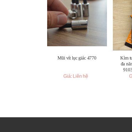
Mũi vít lục giác 4770
Kìm tu
đa nă
910
Giá: Liên hệ
G