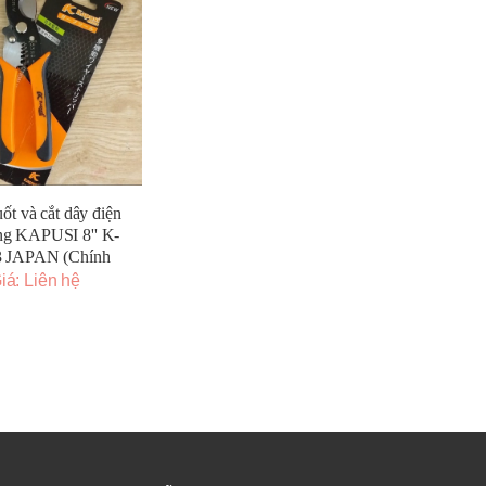
ốt và cắt dây điện
ng KAPUSI 8'' K-
3 JAPAN (Chính
Hãng)
iá: Liên hệ