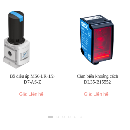
>>>> Xem thêm:
Địa chỉ bán bộ lọc khí
nén W1000-8-W chất lượng, giá tốt
Đặc điểm nổi bật của bộ điều
khiển nhiệt độ E5CC-CX2ASM-
800 chính hãng
Trong các dây chuyền sản xuất công nghiệp,
Bộ điều áp MS6-LR-1/2-
Cảm biến khoảng cách
việc kiểm soát nhiệt độ chính xác và ổn định là
D7-AS-Z
DL35-B15552
yếu tố then chốt để đảm bảo chất lượng sản
Giá: Liên hệ
Giá: Liên hệ
phẩm.
Bộ điều khiển nhiệt độ E5CC-CX2ASM-
800 chính hãng Omron
ra đời nhằm đáp ứng
nhu cầu này, với thiết kế hiện đại, nhiều tính năng
vượt trội và khả năng vận hành bền bỉ trong môi