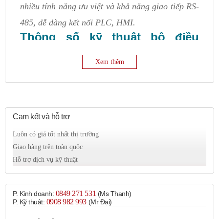
nhiều tính năng ưu việt và khả năng giao tiếp RS-
485, dễ dàng kết nối PLC, HMI.
Thông số kỹ thuật bộ điều
khiển nhiệt độ E5CC-CX2ASM-
800 chi tiết
Xem thêm
Cam kết và hỗ trợ
Thông số
Chi tiết
Điện áp
Luôn có giá tốt nhất thị trường
100 – 240 VAC
Giao hàng trên toàn quốc
nguồn
Hỗ trợ dịch vụ kỹ thuật
Ngõ vào
TC, RTD, 4-20mA, 0-10V
Ngõ ra
Relay, SSR, Analog
0849 271 531
P. Kinh doanh:
(Ms Thanh)
Tiếp điểm
2 tiếp điểm SPST-NO
0908 982 993​
P. Kỹ thuật:
(Mr Đại)
phụ
(250VAC/3A)