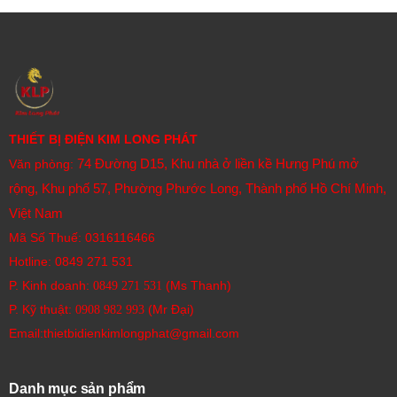
trường khắc nghiệt.
Độ chính xác cao và ổn định
E5CC-CX2ASM-800 được trang bị thuật toán
điều khiển PID tiên tiến, giúp tối ưu hóa khả năng
THIẾT BỊ ĐIỆN KIM LONG PHÁT
phản ứng và duy trì nhiệt độ ổn định theo yêu
74 Đường D15, Khu nhà ở liền kề Hưng Phú mở
Văn phòng:
cầu.
rộng, Khu phố 57, Phường Phước Long, Thành phố Hồ Chí Minh,
Hỗ trợ Auto-tuning: tự động tinh chỉnh tham số
Việt Nam
Mã Số Thuế: 0316116466
điều khiển, đảm bảo vận hành mượt mà.
Hotline:
0849 271 531
Sai số cực thấp: mang lại độ chính xác cao,
P. Kinh doanh:
(Ms Thanh)
0849 271 531
giúp quá trình sản xuất đạt chất lượng đồng
P. Kỹ thuật:
(Mr Đại)
0908 982 993​
đều.
Email:thietbidienkimlongphat@gmail.com
Màn hình hiển thị LCD rõ nét
Danh mục sản phẩm