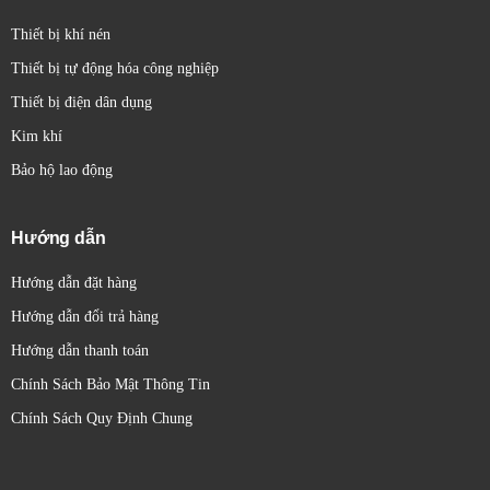
Thiết bị sử dụng màn hình LCD kích thước lớn,
Thiết bị khí nén
hiển thị đồng thời:
Thiết bị tự động hóa công nghiệp
PV (Process Value): giá trị thực tế đo được.
Thiết bị điện dân dụng
SV (Set Value): giá trị cài đặt mong muốn.
Kim khí
Nhờ đó, người vận hành có thể dễ dàng quan
Bảo hộ lao động
sát, thao tác nhanh chóng và giảm thiểu sai sót.
Ngõ vào – ngõ ra linh hoạt
Hướng dẫn
Hướng dẫn đặt hàng
Một trong những ưu điểm lớn của E5CC-
Hướng dẫn đổi trả hàng
CX2ASM-800 chính hãng là khả năng tương
Hướng dẫn thanh toán
thích đa dạng tín hiệu:
Chính Sách Bảo Mật Thông Tin
Ngõ vào: Thermocouple (TC), RTD, tín hiệu
Chính Sách Quy Định Chung
analog (4-20mA, 0-10V…).
Ngõ ra: Relay, SSR, Analog, đáp ứng nhiều yêu