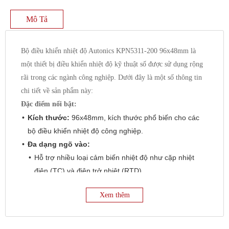
Mô Tả
Bộ điều khiển nhiệt độ Autonics KPN5311-200 96x48mm là
một thiết bị điều khiển nhiệt độ kỹ thuật số được sử dụng rộng
rãi trong các ngành công nghiệp. Dưới đây là một số thông tin
chi tiết về sản phẩm này:
Đặc điểm nổi bật:
Kích thước:
96x48mm, kích thước phổ biến cho các
bộ điều khiển nhiệt độ công nghiệp.
Đa dạng ngõ vào:
Hỗ trợ nhiều loại cảm biến nhiệt độ như cặp nhiệt
điện (TC) và điện trở nhiệt (RTD).
Cụ thể:
Xem thêm
Loại ngõ vào_RTD : JPt100Ω, DPt100Ω, DPt50Ω,
Cu100Ω, Cu50Ω, Nikel120Ω (6 loại)
Loại ngõ vào_TC : K, J, E, T, L, N, U, R, S, B, C, G,