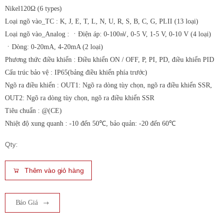
Nikel120Ω (6 types)
Loại ngõ vào_TC : K, J, E, T, L, N, U, R, S, B, C, G, PLII (13 loại)
Loại ngõ vào_Analog : ㆍĐiện áp: 0-100㎷, 0-5 V, 1-5 V, 0-10 V (4 loại)
ㆍDòng: 0-20mA, 4-20mA (2 loại)
Phương thức điều khiển : Điều khiển ON / OFF, P, PI, PD, điều khiển PID
Cấu trúc bảo vệ : IP65(bảng điều khiển phía trước)
Ngõ ra điều khiển : OUT1: Ngõ ra dòng tùy chọn, ngõ ra điều khiển SSR,
OUT2: Ngõ ra dòng tùy chọn, ngõ ra điều khiển SSR
Tiêu chuẩn : @(CE)
Nhiệt độ xung quanh : -10 đến 50℃, bảo quản: -20 đến 60℃
Qty:
Thêm vào giỏ hàng
Báo Giá