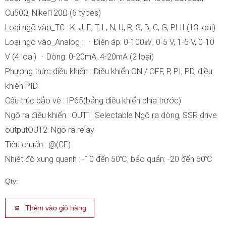
Cu50Ω, Nikel120Ω (6 types)
Loại ngõ vào_TC : K, J, E, T, L, N, U, R, S, B, C, G, PLII (13 loại)
Loại ngõ vào_Analog : ㆍĐiện áp: 0-100㎷, 0-5 V, 1-5 V, 0-10
V (4 loại) ㆍDòng: 0-20mA, 4-20mA (2 loại)
Phương thức điều khiển : Điều khiển ON / OFF, P, PI, PD, điều
khiển PID
Cấu trúc bảo vệ : IP65(bảng điều khiển phía trước)
Ngõ ra điều khiển : OUT1: Selectable Ngõ ra dòng, SSR drive
outputOUT2: Ngõ ra relay
Tiêu chuẩn : @(CE)
Nhiệt độ xung quanh : -10 đến 50℃, bảo quản: -20 đến 60℃
Qty:
Thêm vào giỏ hàng