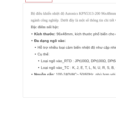
Bộ điều khiển nhiệt độ Autonics KPN5313-200 96x48mm là 
ngành công nghiệp. Dưới đây là một số thông tin chi tiết
Đặc điểm nổi bật:
Kích thước:
96x48mm, kích thước phổ biến cho c
Đa dạng ngõ vào:
Hỗ trợ nhiều loại cảm biến nhiệt độ như cặp nhi
Cụ thể:
Loại ngõ vào_RTD : JPt100Ω, DPt100Ω, DPt5
Loại ngõ vào_TC : K, J, E, T, L, N, U, R, S, B, 
Nguồn cấp:
100-240VAC~ 50/60Hz, phù hợp với 
Khả năng bảo vệ:
Cấu trúc bảo vệ IP65, giúp thi
Dạng biểu đồ cột:
Hiển thị nhiệt độ dưới dạng b
Độ chính xác cao:
Đảm bảo khả năng kiểm soát n
Ứng dụng:
Kiểm soát nhiệt độ trong lò nung, lò sấy.