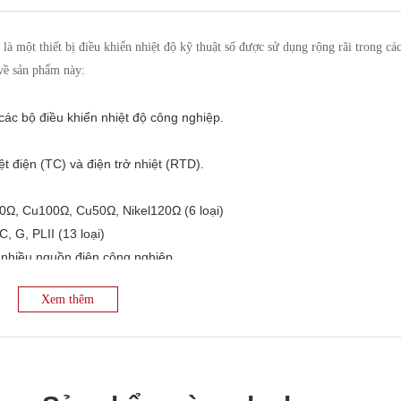
một thiết bị điều khiển nhiệt độ kỹ thuật số được sử dụng rộng rãi trong cá
 về sản phẩm này:
ác bộ điều khiển nhiệt độ công nghiệp.
ệt điện (TC) và điện trở nhiệt (RTD).
0Ω, Cu100Ω, Cu50Ω, Nikel120Ω (6 loại)
C, G, PLII (13 loại)
nhiều nguồn điện công nghiệp.
ết bị hoạt động ổn định trong môi trường khắc nghiệt.
Xem thêm
iểu đồ cột, giúp người dùng dễ dàng quan sát và theo dõi.
hiệt độ chính xác trong các ứng dụng công nghiệp.