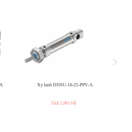
-A
Xy lanh DSNU-16-25-PPV-A
Xy l
Giá: Liên hệ