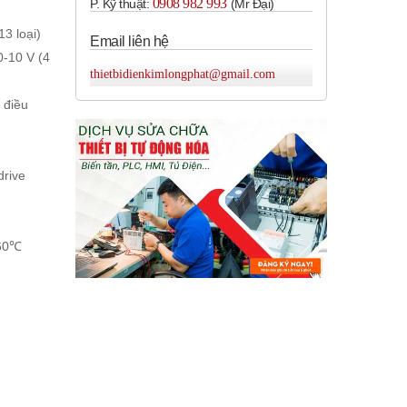
0908 982 993​
P. Kỹ thuật:
(Mr Đại)
13 loại)
Email liên hệ
0-10 V (4
thietbidienkimlongphat@gmail.com
 điều
drive
 60℃