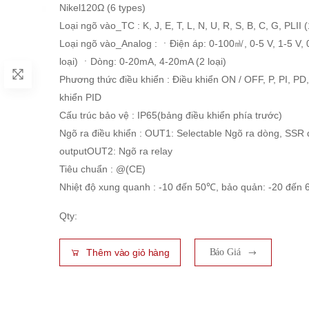
Nikel120Ω (6 types)
Loại ngõ vào_TC : K, J, E, T, L, N, U, R, S, B, C, G, PLII (
Loại ngõ vào_Analog : ㆍĐiện áp: 0-100㎷, 0-5 V, 1-5 V, 
loại) ㆍDòng: 0-20mA, 4-20mA (2 loại)
Phương thức điều khiển : Điều khiển ON / OFF, P, PI, PD,
khiển PID
Cấu trúc bảo vệ : IP65(bảng điều khiển phía trước)
Ngõ ra điều khiển : OUT1: Selectable Ngõ ra dòng, SSR 
outputOUT2: Ngõ ra relay
Tiêu chuẩn : @(CE)
Nhiệt độ xung quanh : -10 đến 50℃, bảo quản: -20 đến
Qty:
Thêm vào giỏ hàng
Báo Giá