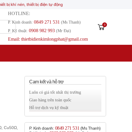
nén, thiết bị điện tự động
HOTLINE:
0849 271 531
P. Kinh doanh:
(Ms Thanh)
0
0908 982 993​
P. Kỹ thuật:
(Mr Đại)
Email: thietbidienkimlongphat@gmail.com
Cam kết và hỗ trợ
Luôn có giá tốt nhất thị trường
Giao hàng trên toàn quốc
Hỗ trợ dịch vụ kỹ thuật
Ω, Cu50Ω,
0849 271 531
P. Kinh doanh:
(Ms Thanh)