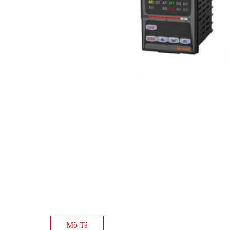
Mô Tả