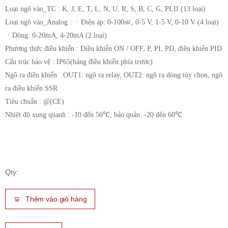
Loại ngõ vào_TC : K, J, E, T, L, N, U, R, S, B, C, G, PLII (13 loại)
Loại ngõ vào_Analog : ㆍĐiện áp: 0-100㎷, 0-5 V, 1-5 V, 0-10 V (4 loại)
ㆍDòng: 0-20mA, 4-20mA (2 loại)
Phương thức điều khiển : Điều khiển ON / OFF, P, PI, PD, điều khiển PID
Cấu trúc bảo vệ : IP65(bảng điều khiển phía trước)
Ngõ ra điều khiển : OUT1: ngõ ra relay, OUT2: ngõ ra dòng tùy chọn, ngõ
ra điều khiển SSR
Tiêu chuẩn : @(CE)
Nhiệt độ xung quanh : -10 đến 50℃, bảo quản: -20 đến 60℃
Qty:
Thêm vào giỏ hàng