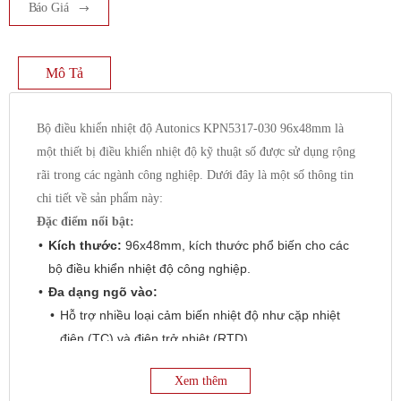
Báo Giá
Mô Tả
Bộ điều khiển nhiệt độ Autonics KPN5317-030 96x48mm là
một thiết bị điều khiển nhiệt độ kỹ thuật số được sử dụng rộng
rãi trong các ngành công nghiệp. Dưới đây là một số thông tin
chi tiết về sản phẩm này:
Đặc điểm nổi bật:
Kích thước:
96x48mm, kích thước phổ biến cho các
bộ điều khiển nhiệt độ công nghiệp.
Đa dạng ngõ vào:
Hỗ trợ nhiều loại cảm biến nhiệt độ như cặp nhiệt
điện (TC) và điện trở nhiệt (RTD).
Cụ thể:
Xem thêm
Loại ngõ vào_RTD : JPt100Ω, DPt100Ω, DPt50Ω,