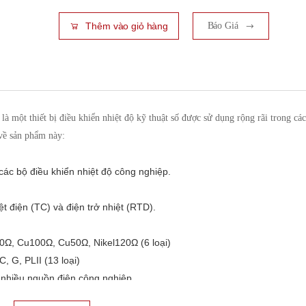
Thêm vào giỏ hàng
Báo Giá
một thiết bị điều khiển nhiệt độ kỹ thuật số được sử dụng rộng rãi trong các
 về sản phẩm này:
ác bộ điều khiển nhiệt độ công nghiệp.
ệt điện (TC) và điện trở nhiệt (RTD).
0Ω, Cu100Ω, Cu50Ω, Nikel120Ω (6 loại)
C, G, PLII (13 loại)
nhiều nguồn điện công nghiệp.
ết bị hoạt động ổn định trong môi trường khắc nghiệt.