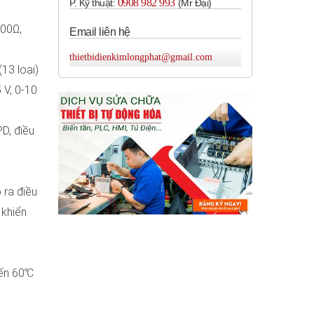
0908 982 993​
P. Kỹ thuật:
(Mr Đại)
100Ω,
Email liên hệ
thietbidienkimlongphat@gmail.com
(13 loại)
 V, 0-10
PD, điều
 ra điều
 khiển
đến 60℃