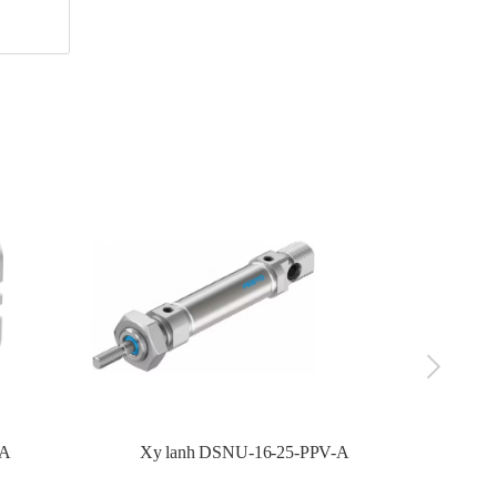
-A
Xy lanh DSNU-16-25-PPV-A
Xy l