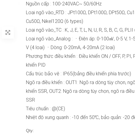
Nguồn cấp : 100-240VAC~ 50/60Hz
Loại ngõ vào_RTD : JPt100Ω, DPt100Ω, DPt50Ω, Cu
Cu50Ω, Nikel120Ω (6 types)
Loại ngõ vào_TC : K, J, E, T, L, N, U, R, S, B, C, G, PLII 
Loại ngõ vào_Analog : ㆍĐiện áp: 0-100㎷, 0-5 V, 1-5
V (4 loại) ㆍDòng: 0-20mA, 4-20mA (2 loại)
Phương thức điều khiển : Điều khiển ON / OFF, P, PI, 
khiển PID
Cấu trúc bảo vệ : IP65(bảng điều khiển phía trước)
Ngõ ra điều khiển : OUT1: Ngõ ra dòng tùy chọn, ngõ
khiển SSR, OUT2: Ngõ ra dòng tùy chọn, ngõ ra điều
SSR
Tiêu chuẩn : @(CE)
Nhiệt độ xung quanh : -10 đến 50℃, bảo quản: -20 
Qty: