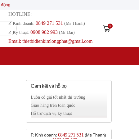
HOTLINE:
0849 271 531
P. Kinh doanh:
(Ms Thanh)
0
0908 982 993​
P. Kỹ thuật:
(Mr Đại)
Email: thietbidienkimlongphat@gmail.com
Cam kết và hỗ trợ
Luôn có giá tốt nhất thị trường
Giao hàng trên toàn quốc
Hỗ trợ dịch vụ kỹ thuật
0849 271 531
P. Kinh doanh:
(Ms Thanh)