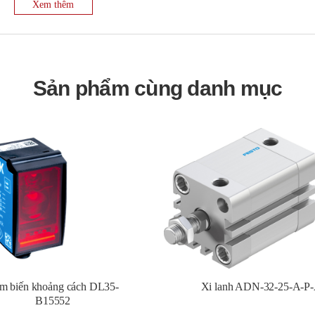
Xem thêm
iểu đồ cột, giúp người dùng dễ dàng quan sát và theo dõi.
hiệt độ chính xác trong các ứng dụng công nghiệp.
Sản phẩm cùng danh mục
ệp.
t.
làm lạnh.
m biến khoảng cách DL35-
Xi lanh ADN-32-25-A-P
B15552