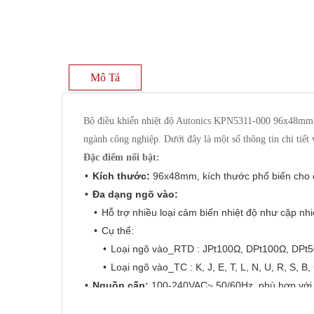
Mô Tả
Bộ điều khiển nhiệt độ Autonics KPN5311-000 96x48mm là 
ngành công nghiệp. Dưới đây là một số thông tin chi tiết
Đặc điểm nổi bật:
Kích thước:
96x48mm, kích thước phổ biến cho c
Đa dạng ngõ vào:
Hỗ trợ nhiều loại cảm biến nhiệt độ như cặp nhi
Cụ thể:
Loại ngõ vào_RTD : JPt100Ω, DPt100Ω, DPt5
Loại ngõ vào_TC : K, J, E, T, L, N, U, R, S, B, 
Nguồn cấp:
100-240VAC~ 50/60Hz, phù hợp với 
Khả năng bảo vệ:
Cấu trúc bảo vệ IP65, giúp thi