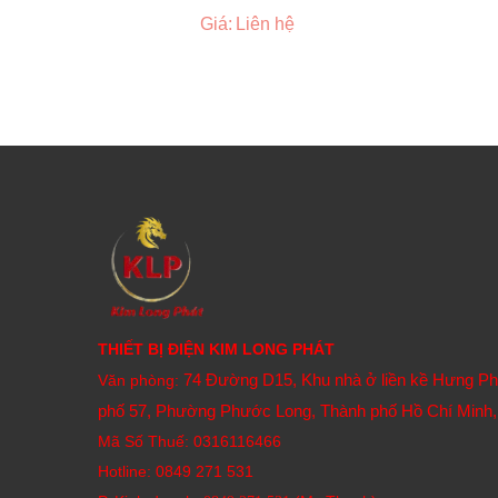
Giá: Liên hệ
THIẾT BỊ ĐIỆN KIM LONG PHÁT
74 Đường D15, Khu nhà ở liền kề Hưng P
Văn phòng:
phố 57, Phường Phước Long, Thành phố Hồ Chí Minh,
Mã Số Thuế: 0316116466
Hotline:
0849 271 531