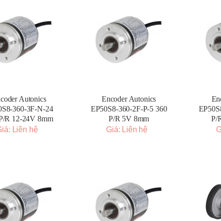
coder Autonics
Encoder Autonics
En
0S8-360-3F-N-24
EP50S8-360-2F-P-5 360
EP50S8
 P/R 12-24V 8mm
P/R 5V 8mm
P/
iá: Liên hệ
Giá: Liên hệ
G