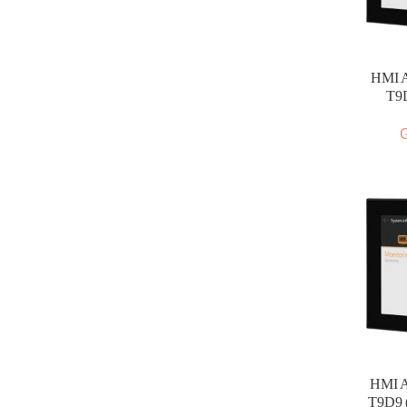
HMI A
T9D
G
HMI A
T9D9 