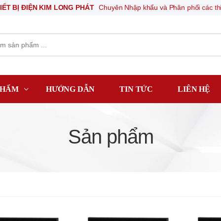
N KIM LONG PHÁT
Chuyên Nhập khẩu và Phân phối các thiết bị khí nén,
PHẨM
HƯỚNG DẪN
TIN TỨC
LIÊN HỆ
Sản phẩm