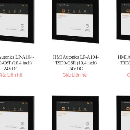
utonics LP-A104-
HMI Autonics LP-A104-
HMI A
-C6T (10,4 inch)
T9D9-C6R (10,4 inch)
T9D8
24VDC
24VDC
iá: Liên hệ
Giá: Liên hệ
G