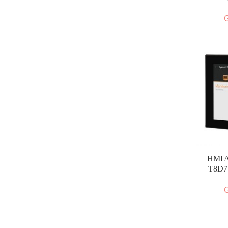
G
HMI A
T8D7 
G