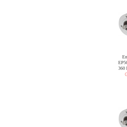
En
EP5
360
G