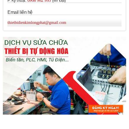
0908 982 993​
P. Kỹ thuật:
(Mr Đại)
4.6 inch
Email liên hệ
5.7 inch
7 inch
thietbidienkimlongphat@gmail.com
10.4 inch
12.1 inch
15 inch
Kích thước vật lý (chiều rộng, chiều cao, chiều sâu) sẽ khác
nhau tùy thuộc vào kích thước màn hình và model cụ thể.
Đặc điểm chung:
Màn hình cảm ứng:
Hầu hết các HMI Autonics đều
được trang bị màn hình cảm ứng điện trở hoặc điện
dung, cho phép thao tác trực tiếp và dễ dàng.
Độ phân giải đa dạng:
Cung cấp nhiều tùy chọn độ
phân giải để đảm bảo hiển thị rõ ràng và sắc nét.
Hiển thị màu:
Hỗ trợ hiển thị màu sắc đa dạng (lên
đến 16 triệu màu) cho giao diện trực quan.