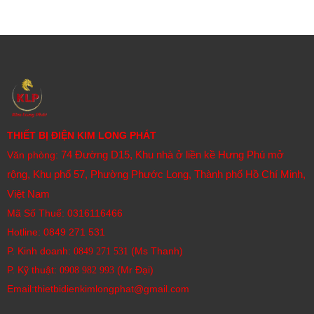
Thiết kế công nghiệp:
Vỏ bảo vệ chắc chắn, khả
năng chống bụi và nước (IP65F ở mặt trước) phù hợp
với môi trường công nghiệp khắc nghiệt.
Nguồn cấp đa dạng:
Thường sử dụng nguồn 24VDC.
Bảo hành 12 tháng
THIẾT BỊ ĐIỆN KIM LONG PHÁT
74 Đường D15, Khu nhà ở liền kề Hưng Phú mở
Văn phòng:
rộng, Khu phố 57, Phường Phước Long, Thành phố Hồ Chí Minh,
Việt Nam
Mã Số Thuế: 0316116466
Hotline:
0849 271 531
P. Kinh doanh:
(Ms Thanh)
0849 271 531
P. Kỹ thuật:
(Mr Đại)
0908 982 993​
Email:thietbidienkimlongphat@gmail.com