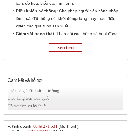
bản, đồ họa, biểu đồ, hình ảnh.
Điều khiển hệ thống:
Cho phép người vận hành nhập
lệnh, cài đặt thông số, khởi động/dừng máy móc, điều
khiển các quá trình sản xuất.
Giám sát trạng thái:
Theo dõi các thông số hoạt động,
cảnh báo lỗi, hiển thị xu hướng và lịch sử hoạt động
Xem thêm
của hệ thống.
Thu thập và lưu trữ dữ liệu:
Ghi lại các thông tin
quan trọng để phục vụ cho việc phân tích và báo cáo.
Kết nối và truyền thông:
Giao tiếp với PLC và các
thiết bị khác thông qua nhiều giao thức truyền thông
Cam kết và hỗ trợ
công nghiệp (ví dụ: RS-232, RS-485, Ethernet).
Luôn có giá tốt nhất thị trường
Giao hàng trên toàn quốc
Kích thước:
Hỗ trợ dịch vụ kỹ thuật
Autonics cung cấp HMI với nhiều kích thước màn hình khác
nhau để phù hợp với các ứng dụng và không gian lắp đặt khác
nhau. Các kích thước phổ biến bao gồm:
0849 271 531
P. Kinh doanh:
(Ms Thanh)
4.3 inch