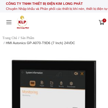
CÔNG TY TNHH THIẾT BỊ ĐIỆN KIM LONG PHÁT
Chuyên Nhập khẩu và Phân phối các thiết bị khí nén, thiết bị đi
0
Toggle mobile menu
Trang Chủ
Sản Phẩm
HMI Autonics GP-A070-T9D6 (7 Inch) 24VDC