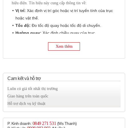
hiệu điện. Tín hiệu này cung cấp thông tin về:
Vị trí:
Xác định vị trí góc hoặc vị trí tuyến tính của trục
hoặc vật thể.
Tốc độ:
Đo tốc độ quay hoặc tốc độ di chuyển.
Hướng quay:
Xác định chiều quay của trục.
Encoder Autonics được ứng dụng rộng rãi trong nhiều lĩnh vực
Xem thêm
tự động hóa, bao gồm:
Máy CNC:
Đo lường và điều khiển vị trí trục máy, dao
cắt.
Robot công nghiệp:
Điều khiển khớp nối, vị trí cánh
Cam kết và hỗ trợ
tay robot.
Luôn có giá tốt nhất thị trường
Động cơ servo:
Phản hồi vị trí và tốc độ để điều khiển
Giao hàng trên toàn quốc
chính xác.
Hỗ trợ dịch vụ kỹ thuật
Máy đóng gói:
Kiểm soát vị trí và tốc độ của băng tải,
đầu rót.
Thiết bị in ấn:
Định vị đầu in, cuộn giấy.
0849 271 531
P. Kinh doanh:
(Ms Thanh)
Thang máy:
Giám sát vị trí cabin và tốc độ di chuyển.