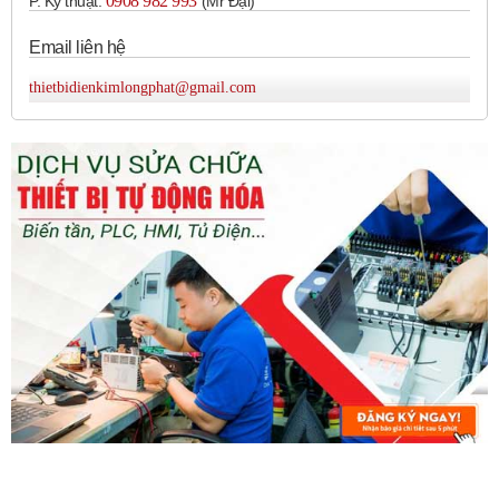
0908 982 993​
P. Kỹ thuật:
(Mr Đại)
Các ứng dụng đo lường và điều khiển chuyển
Email liên hệ
động khác.
thietbidienkimlongphat@gmail.com
Kích thước:
Autonics cung cấp encoder với nhiều kích thước khác nhau để
phù hợp với các yêu cầu lắp đặt khác nhau. Kích thước của
encoder thường được xác định bởi:
Đường kính thân:
Phổ biến các đường kính như
Ø40mm, Ø50mm, Ø58mm và nhiều kích thước khác.
Đường kính trục:
Các tùy chọn đường kính trục phổ
biến bao gồm Ø6mm, Ø8mm, Ø10mm, v.v.
Chiều dài:
Chiều dài tổng thể của encoder tùy thuộc
vào model và các tùy chọn kết nối.
Đặc điểm chung:
Độ phân giải đa dạng:
Cung cấp nhiều mức độ phân
giải khác nhau (số xung trên mỗi vòng quay hoặc số
vạch đo trên mỗi đơn vị chiều dài) để đáp ứng yêu cầu