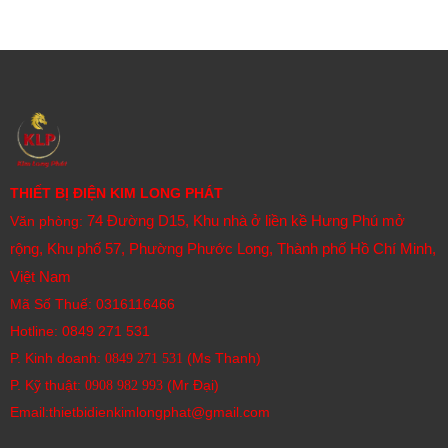
đập, bụi bẩn và nhiệt độ.
Nhiều tùy chọn kết nối:
Dạng cáp hoặc connector
(giắc cắm).
Kích thước nhỏ gọn:
Một số dòng encoder có thiết kế
nhỏ gọn để lắp đặt trong không gian hạn chế.
Bảo hành 12 tháng
THIẾT BỊ ĐIỆN KIM LONG PHÁT
74 Đường D15, Khu nhà ở liền kề Hưng Phú mở
Văn phòng:
rộng, Khu phố 57, Phường Phước Long, Thành phố Hồ Chí Minh,
Việt Nam
Mã Số Thuế: 0316116466
Hotline:
0849 271 531
P. Kinh doanh:
(Ms Thanh)
0849 271 531
P. Kỹ thuật:
(Mr Đại)
0908 982 993​
Email:thietbidienkimlongphat@gmail.com