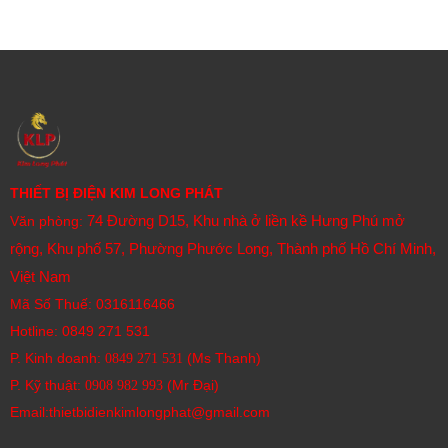
Thiết kế công nghiệp:
Vỏ bảo vệ chắc chắn, khả
năng chống bụi và nước (IP65F ở mặt trước) phù hợp
với môi trường công nghiệp khắc nghiệt.
Nguồn cấp đa dạng:
Thường sử dụng nguồn 24VDC.
Bảo hành 12 tháng
THIẾT BỊ ĐIỆN KIM LONG PHÁT
74 Đường D15, Khu nhà ở liền kề Hưng Phú mở
Văn phòng:
rộng, Khu phố 57, Phường Phước Long, Thành phố Hồ Chí Minh,
Việt Nam
Mã Số Thuế: 0316116466
Hotline:
0849 271 531
P. Kinh doanh:
(Ms Thanh)
0849 271 531
P. Kỹ thuật:
(Mr Đại)
0908 982 993​
Email:thietbidienkimlongphat@gmail.com