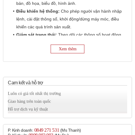
bản, đồ họa, biểu đồ, hình ảnh.
Điều khiển hệ thống:
Cho phép người vận hành nhập
lệnh, cài đặt thông số, khởi động/dừng máy móc, điều
khiển các quá trình sản xuất.
Giám sát trạng thái:
Theo dõi các thông số hoạt động,
cảnh báo lỗi, hiển thị xu hướng và lịch sử hoạt động
Xem thêm
của hệ thống.
Thu thập và lưu trữ dữ liệu:
Ghi lại các thông tin
quan trọng để phục vụ cho việc phân tích và báo cáo.
Kết nối và truyền thông:
Giao tiếp với PLC và các
thiết bị khác thông qua nhiều giao thức truyền thông
Cam kết và hỗ trợ
công nghiệp (ví dụ: RS-232, RS-485, Ethernet).
Luôn có giá tốt nhất thị trường
Giao hàng trên toàn quốc
Kích thước:
Hỗ trợ dịch vụ kỹ thuật
Autonics cung cấp HMI với nhiều kích thước màn hình khác
nhau để phù hợp với các ứng dụng và không gian lắp đặt khác
nhau. Các kích thước phổ biến bao gồm:
0849 271 531
P. Kinh doanh:
(Ms Thanh)
4.3 inch