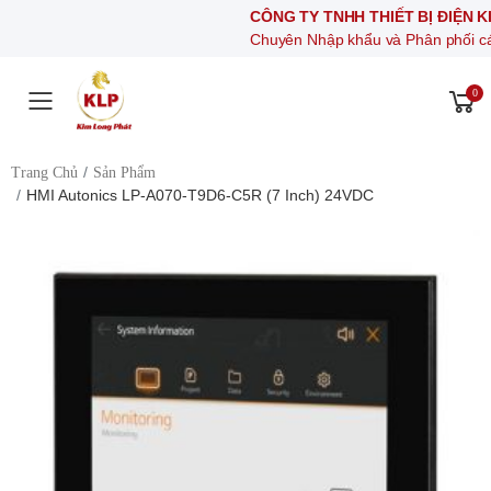
CÔNG TY TNHH THIẾT BỊ ĐIỆN KIM LON
Chuyên Nhập khẩu và Phân phối các thiết bị 
0
Toggle mobile menu
Trang Chủ
Sản Phẩm
HMI Autonics LP-A070-T9D6-C5R (7 Inch) 24VDC