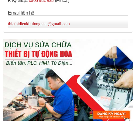
0908 982 993​
P. Kỹ thuật:
(Mr Đại)
4.6 inch
Email liên hệ
5.7 inch
7 inch
thietbidienkimlongphat@gmail.com
10.4 inch
12.1 inch
15 inch
Kích thước vật lý (chiều rộng, chiều cao, chiều sâu) sẽ khác
nhau tùy thuộc vào kích thước màn hình và model cụ thể.
Đặc điểm chung:
Màn hình cảm ứng:
Hầu hết các HMI Autonics đều
được trang bị màn hình cảm ứng điện trở hoặc điện
dung, cho phép thao tác trực tiếp và dễ dàng.
Độ phân giải đa dạng:
Cung cấp nhiều tùy chọn độ
phân giải để đảm bảo hiển thị rõ ràng và sắc nét.
Hiển thị màu:
Hỗ trợ hiển thị màu sắc đa dạng (lên
đến 16 triệu màu) cho giao diện trực quan.