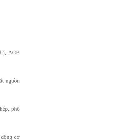
ối), ACB
ắt nguồn
hép, phổ
à động cơ