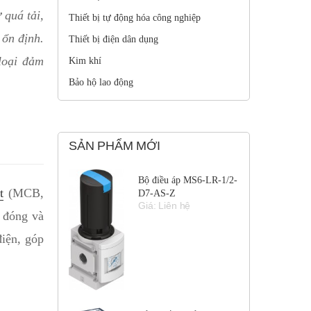
 quá tải,
Thiết bị tự động hóa công nghiệp
 ổn định.
Thiết bị điện dân dụng
 loại đảm
Kim khí
Bảo hộ lao động
SẢN PHẨM MỚI
Bộ điều áp MS6-LR-1/2-
t
(MCB,
D7-AS-Z
Giá: Liên hệ
ụ đóng và
điện, góp