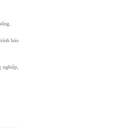
hống.
trình bảo
 nghiệp,