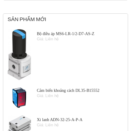
SẢN PHẨM MỚI
Bộ điều áp MS6-LR-1/2-D7-AS-Z
Giá: Liên hệ
Cảm biến khoảng cách DL35-B15552
Giá: Liên hệ
Xi lanh ADN-32-25-A-P-A
Giá: Liên hệ