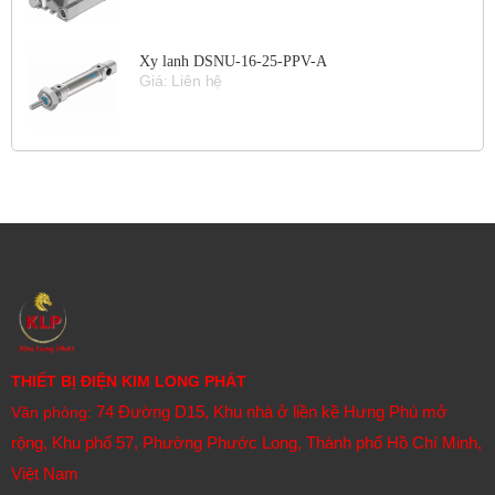
Xy lanh DSNU-16-25-PPV-A
Giá: Liên hệ
THIẾT BỊ ĐIỆN KIM LONG PHÁT
74 Đường D15, Khu nhà ở liền kề Hưng Phú mở
Văn phòng:
rộng, Khu phố 57, Phường Phước Long, Thành phố Hồ Chí Minh,
Việt Nam