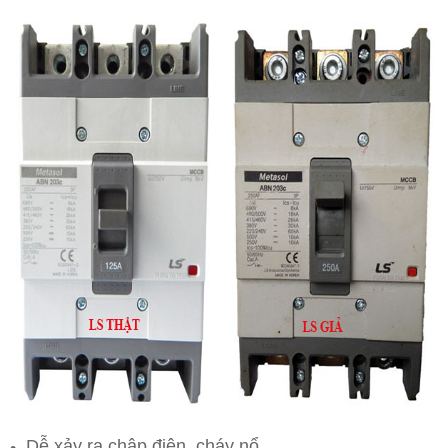
Dễ xảy ra chập điện, cháy nổ