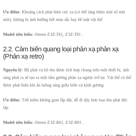
Ưu điểm:
Khoảng cách phát hiện cực xa (có thể tăng thêm một số mét
mét), không bị ảnh hưởng bởi màu sắc hay bề mặt vật thể.
Model tiêu biểu:
Omron E3Z-T61, E3Z-T81...
2.2. Cảm biến quang loại phản xạ phản xạ
(Phản xạ retro)
Nguyên lý:
Bộ phát và bộ thu được tích hợp chung trên một thiết bị, ánh
sáng phát ra sẽ tạo ra một tấm gương phản xạ ngược trở lại. Vật thể có thể
được phát hiện khi ẩn luồng sáng giữa biến và kính gương.
Ưu điểm:
Tiết kiệm không gian lắp đặt, dễ đi dây hơn loại thu phát độc
lập.
Model tiêu biểu:
Omron E3Z-R61, E3Z-R81...