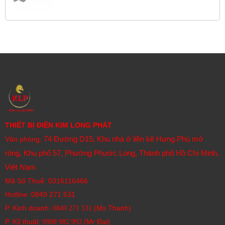
THIẾT BỊ ĐIỆN KIM LONG PHÁT
74 Đường D15, Khu nhà ở liền kề Hưng Phú mở
Văn phòng:
rộng, Khu phố 57, Phường Phước Long, Thành phố Hồ Chí Minh,
Việt Nam
Mã Số Thuế: 0316116466
Hotline:
0849 271 531
P. Kinh doanh:
(Ms Thanh)
0849 271 531
P. Kỹ thuật:
(Mr Đại)
0908 982 993​