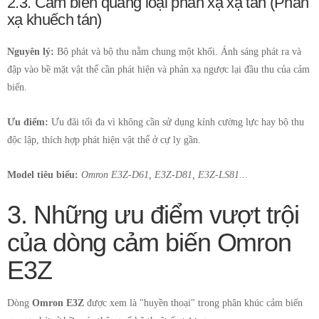
2.3. Cảm biến quang loại phản xạ xạ tán (Phản
xạ khuếch tán)
Nguyên lý:
Bộ phát và bộ thu nằm chung một khối. Ánh sáng phát ra và
đập vào bề mặt vật thể cần phát hiện và phản xạ ngược lại đầu thu của cảm
biến.
Ưu điểm:
Ưu đãi tối đa vì không cần sử dụng kính cường lực hay bộ thu
độc lập, thích hợp phát hiện vật thể ở cự ly gần.
Model tiêu biểu:
Omron E3Z-D61, E3Z-D81, E3Z-LS81...
3. Những ưu điểm vượt trội
của dòng cảm biến Omron
E3Z
Dòng
Omron E3Z
được xem là "huyền thoại" trong phân khúc cảm biến