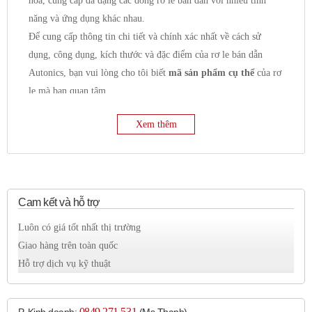
hóa, cung cấp đa dạng các dòng rơ le bán dẫn với nhiều tính
năng và ứng dụng khác nhau.
Để cung cấp thông tin chi tiết và chính xác nhất về cách sử
dụng, công dụng, kích thước và đặc điểm của rơ le bán dẫn
Autonics, bạn vui lòng cho tôi biết
mã sản phẩm cụ thể
của rơ
le mà bạn quan tâm.
Tuy nhiên, tôi có thể cung cấp một số thông tin chung về rơ le
Xem thêm
bán dẫn Autonics như sau:
Công dụng chung:
Đóng cắt mạch điện:
Chức năng chính là đóng và
ngắt dòng điện trong mạch điều khiển hoặc mạch tải.
Điều khiển tải:
Thường được sử dụng để điều khiển
Cam kết và hỗ trợ
các loại tải như:
Luôn có giá tốt nhất thị trường
Tải nhiệt:
Điện trở đốt nóng, lò nhiệt.
Giao hàng trên toàn quốc
Tải động cơ:
Động cơ AC, động cơ DC.
Hỗ trợ dịch vụ kỹ thuật
Tải chiếu sáng:
Đèn sợi đốt, đèn halogen, đèn LED.
Van điện từ.
Thiết bị bán dẫn công suất lớn.
0849 271 531