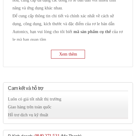
hóa, cung cấp đa dạng các dòng rơ le bán dẫn với nhiều tính
năng và ứng dụng khác nhau.
Để cung cấp thông tin chi tiết và chính xác nhất về cách sử
dụng, công dụng, kích thước và đặc điểm của rơ le bán dẫn
Autonics, bạn vui lòng cho tôi biết
mã sản phẩm cụ thể
của rơ
le mà bạn quan tâm.
Tuy nhiên, tôi có thể cung cấp một số thông tin chung về rơ le
Xem thêm
bán dẫn Autonics như sau:
Công dụng chung:
Đóng cắt mạch điện:
Chức năng chính là đóng và
ngắt dòng điện trong mạch điều khiển hoặc mạch tải.
Điều khiển tải:
Thường được sử dụng để điều khiển
Cam kết và hỗ trợ
các loại tải như:
Luôn có giá tốt nhất thị trường
Tải nhiệt:
Điện trở đốt nóng, lò nhiệt.
Giao hàng trên toàn quốc
Tải động cơ:
Động cơ AC, động cơ DC.
Hỗ trợ dịch vụ kỹ thuật
Tải chiếu sáng:
Đèn sợi đốt, đèn halogen, đèn LED.
Van điện từ.
Thiết bị bán dẫn công suất lớn.
0849 271 531