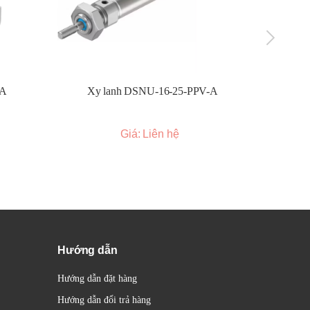
ực
-A
Xy lanh DSNU-16-25-PPV-A
Xy l
g ổn
Giá: Liên hệ
rail
ệt.
Hướng dẫn
Hướng dẫn đặt hàng
Hướng dẫn đổi trả hàng
(4-