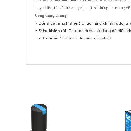
cho tôi biết
mã sản phẩm cụ thể
của rơ le mà bạn quan 
Tuy nhiên, tôi có thể cung cấp một số thông tin chung về
Công dụng chung:
Đóng cắt mạch điện:
Chức năng chính là đóng v
Điều khiển tải:
Thường được sử dụng để điều khiể
Tải nhiệt:
Điện trở đốt nóng, lò nhiệt.
Tải động cơ:
Động cơ AC, động cơ DC.
Tải chiếu sáng:
Đèn sợi đốt, đèn halogen, đè
Van điện từ.
Thiết bị bán dẫn công suất lớn.
Cách ly quang:
Nhiều dòng rơ le bán dẫn Autoni
mạch điều khiển khỏi các sự cố điện áp cao ở mạc
Điều khiển công suất (một số model):
Một số d
phương pháp điều khiển theo pha hoặc điều khiển
Cách sử dụng chung:
Việc sử dụng rơ le bán dẫn Autonics sẽ phụ thuộc vào mo
Xác định thông số kỹ thuật:
Đảm bảo rơ le bán dẫ