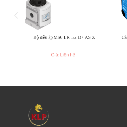
khiển và mạch tải.
Đấu nối:
Thực hiện đấu nối dây theo sơ đồ đấu dây
tính của ngõ vào điều khiển (nếu có).
Cấp nguồn điều khiển:
Cấp điện áp hoặc dòng điệ
Kiểm tra hoạt động:
Sau khi đấu nối, kiểm tra xem 
Bộ điều áp MS6-LR-1/2-D7-AS-Z
Cả
Tản nhiệt (nếu cần):
Đối với các ứng dụng có dòng
định và kéo dài tuổi thọ.
Giá: Liên hệ
Kích thước và đặc điểm chung:
Kích thước đa dạng:
Autonics cung cấp rơ le bán
đến loại có tích hợp tản nhiệt lớn hơn.
Thiết kế mỏng:
Nhiều dòng rơ le có thiết kế mỏng
Hiệu suất tản nhiệt cao:
Một số model được thiết
Chế độ chuyển mạch:
Hỗ trợ các chế độ chuyể
Zero cross turn-on:
Chuyển mạch tại thời điểm 
Random turn-on:
Chuyển mạch ngay lập tức khi
Đèn báo trạng thái:
Thường có đèn LED báo trạng 
Đa dạng ngõ vào điều khiển:
Hỗ trợ nhiều loại 