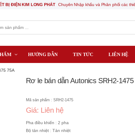
IỆN KIM LONG PHÁT
Chuyên Nhập khẩu và Phân phối các thiết bị khí né
PHẨM
HƯỚNG DẪN
TIN TỨC
LIÊN HỆ
475 75A
Rơ le bán dẫn Autonics SRH2-1475
Mã sản phẩm : SRH2-1475
Giá: Liên hệ
Pha điều khiển : 2 pha
Bộ tản nhiệt : Tản nhiệt