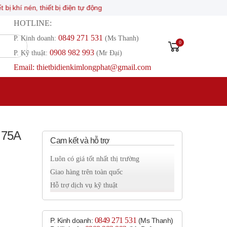
n, thiết bị điện tự động
HOTLINE:
0849 271 531
P. Kinh doanh:
(Ms Thanh)
0
0908 982 993​
P. Kỹ thuật:
(Mr Đại)
Email: thietbidienkimlongphat@gmail.com
 75A
Cam kết và hỗ trợ
Luôn có giá tốt nhất thị trường
Giao hàng trên toàn quốc
Hỗ trợ dịch vụ kỹ thuật
0849 271 531
P. Kinh doanh:
(Ms Thanh)