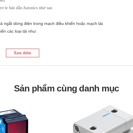
tâm.
 rơ le bán dẫn Autonics như sau:
à ngắt dòng điện trong mạch điều khiển hoặc mạch tải.
n các loại tải như:
Xem thêm
n LED.
cs sử dụng cách ly quang giữa mạch điều khiển và mạch tải, giúp bảo 
h tải.
Sản phẩm cùng danh mục
òng rơ le bán dẫn Autonics có khả năng điều khiển công suất tải bằng
 theo chu kỳ.
del cụ thể và ứng dụng. Tuy nhiên, quy trình chung thường bao gồm:
n được chọn có điện áp và dòng điện định mức phù hợp với mạch điề