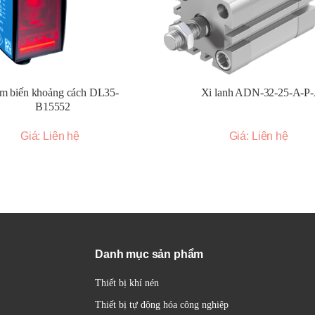
 được cung cấp trong tài liệu kỹ thuật của sản phẩm. Cần chú ý đến c
n điều khiển phù hợp vào ngõ vào của rơ le.
rơ le có đóng cắt mạch tải đúng theo tín hiệu điều khiển hay không.
m biến khoảng cách DL35-
Xi lanh ADN-32-25-A-P
 tải lớn, có thể cần sử dụng thêm tản nhiệt để đảm bảo rơ le hoạt độn
B15552
Giá: Liên hệ
Giá: Liên hệ
 dẫn với nhiều kích thước khác nhau, từ loại nhỏ gọn để gắn trên DIN 
 (ví dụ dòng SRC1) giúp tiết kiệm không gian lắp đặt.
 kế với PCB gốm hoặc tích hợp tản nhiệt để cải thiện khả năng tản nhi
n mạch khác nhau như:
Danh mục sản phẩm
điện áp xoay chiều bằng 0, giúp giảm nhiễu điện và tăng tuổi thọ tải.
 có tín hiệu điều khiển.
Thiết bị khí nén
thái ngõ vào (điều khiển) và/hoặc ngõ ra (tải).
Thiết bị tự động hóa công nghiệp
tín hiệu điều khiển như điện áp DC, điện áp AC hoặc dòng điện analog 