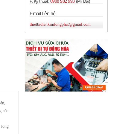
0908 982 993​
P. Kỹ thuật:
(Mr Đại)
Email liên hệ
thietbidienkimlongphat@gmail.com
iện,
g các
i lòng