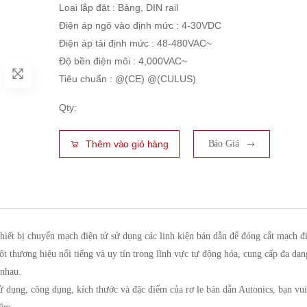
Loại lắp đặt : Bảng, DIN rail
Điện áp ngõ vào định mức : 4-30VDC
Điện áp tải định mức : 48-480VAC~
Độ bền điện môi : 4,000VAC~
Tiêu chuẩn : @(CE) @(CULUS)
Qty:
Thêm vào giỏ hàng
Báo Giá
thiết bị chuyển mạch điện tử sử dụng các linh kiện bán dẫn để đóng cắt mạch đ
một thương hiệu nổi tiếng và uy tín trong lĩnh vực tự động hóa, cung cấp đa dạn
 nhau.
sử dụng, công dụng, kích thước và đặc điểm của rơ le bán dẫn Autonics, bạn vu