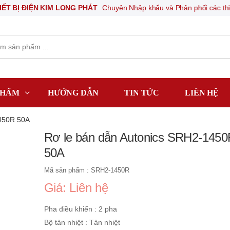
ĐIỆN KIM LONG PHÁT
Chuyên Nhập khẩu và Phân phối các thiết bị khí n
PHẨM
HƯỚNG DẪN
TIN TỨC
LIÊN HỆ
450R 50A
Rơ le bán dẫn Autonics SRH2-145
50A
Mã sản phẩm : SRH2-1450R
Giá: Liên hệ
Pha điều khiển : 2 pha
Bộ tản nhiệt : Tản nhiệt