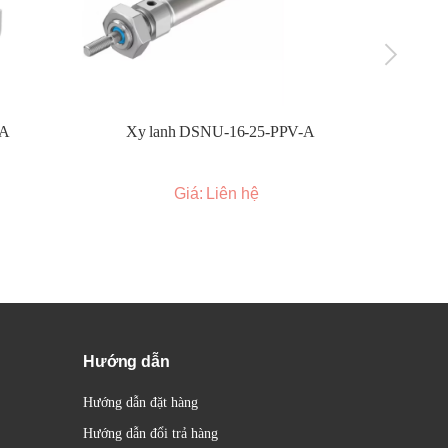
ực
-A
Xy lanh DSNU-16-25-PPV-A
Xy l
g ổn
Giá: Liên hệ
rail
ệt.
Hướng dẫn
Hướng dẫn đặt hàng
Hướng dẫn đổi trả hàng
(4-