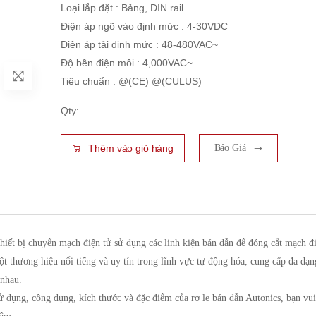
Loại lắp đặt : Bảng, DIN rail
Điện áp ngõ vào định mức : 4-30VDC
Điện áp tải định mức : 48-480VAC~
Độ bền điện môi : 4,000VAC~
Tiêu chuẩn : @(CE) @(CULUS)
Qty:
Thêm vào giỏ hàng
Báo Giá
thiết bị chuyển mạch điện tử sử dụng các linh kiện bán dẫn để đóng cắt mạch đ
một thương hiệu nổi tiếng và uy tín trong lĩnh vực tự động hóa, cung cấp đa dạn
 nhau.
sử dụng, công dụng, kích thước và đặc điểm của rơ le bán dẫn Autonics, bạn vu