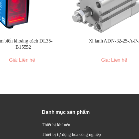
 được cung cấp trong tài liệu kỹ thuật của sản phẩm. Cần chú ý đến c
n điều khiển phù hợp vào ngõ vào của rơ le.
rơ le có đóng cắt mạch tải đúng theo tín hiệu điều khiển hay không.
m biến khoảng cách DL35-
Xi lanh ADN-32-25-A-P
 tải lớn, có thể cần sử dụng thêm tản nhiệt để đảm bảo rơ le hoạt độn
B15552
Giá: Liên hệ
Giá: Liên hệ
 dẫn với nhiều kích thước khác nhau, từ loại nhỏ gọn để gắn trên DIN 
 (ví dụ dòng SRC1) giúp tiết kiệm không gian lắp đặt.
 kế với PCB gốm hoặc tích hợp tản nhiệt để cải thiện khả năng tản nhi
n mạch khác nhau như:
Danh mục sản phẩm
điện áp xoay chiều bằng 0, giúp giảm nhiễu điện và tăng tuổi thọ tải.
 có tín hiệu điều khiển.
Thiết bị khí nén
thái ngõ vào (điều khiển) và/hoặc ngõ ra (tải).
Thiết bị tự động hóa công nghiệp
tín hiệu điều khiển như điện áp DC, điện áp AC hoặc dòng điện analog 