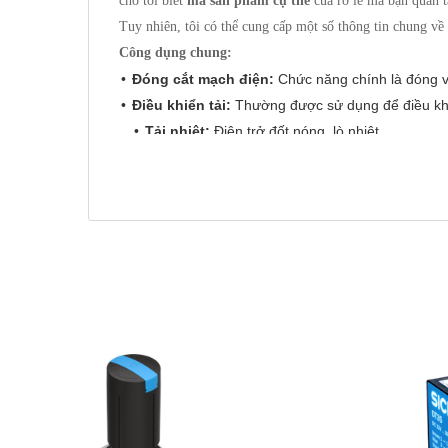
cho tôi biết
mã sản phẩm cụ thể
của rơ le mà bạn quan 
Tuy nhiên, tôi có thể cung cấp một số thông tin chung về
Công dụng chung:
Đóng cắt mạch điện:
Chức năng chính là đóng v
Điều khiển tải:
Thường được sử dụng để điều khiể
Tải nhiệt:
Điện trở đốt nóng, lò nhiệt.
Tải động cơ:
Động cơ AC, động cơ DC.
Tải chiếu sáng:
Đèn sợi đốt, đèn halogen, đè
Van điện từ.
Thiết bị bán dẫn công suất lớn.
Cách ly quang:
Nhiều dòng rơ le bán dẫn Autoni
mạch điều khiển khỏi các sự cố điện áp cao ở mạc
Điều khiển công suất (một số model):
Một số d
phương pháp điều khiển theo pha hoặc điều khiển
Cách sử dụng chung:
Việc sử dụng rơ le bán dẫn Autonics sẽ phụ thuộc vào mo
Xác định thông số kỹ thuật:
Đảm bảo rơ le bán dẫ