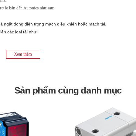
tâm.
 rơ le bán dẫn Autonics như sau:
à ngắt dòng điện trong mạch điều khiển hoặc mạch tải.
n các loại tải như:
Xem thêm
n LED.
cs sử dụng cách ly quang giữa mạch điều khiển và mạch tải, giúp bảo 
h tải.
Sản phẩm cùng danh mục
òng rơ le bán dẫn Autonics có khả năng điều khiển công suất tải bằng
 theo chu kỳ.
del cụ thể và ứng dụng. Tuy nhiên, quy trình chung thường bao gồm:
n được chọn có điện áp và dòng điện định mức phù hợp với mạch điề