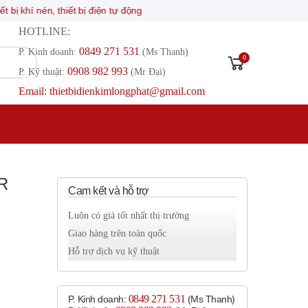
én, thiết bị điện tự động
HOTLINE:
0849 271 531
P. Kinh doanh:
(Ms Thanh)
0
0908 982 993​
P. Kỹ thuật:
(Mr Đại)
Email: thietbidienkimlongphat@gmail.com
0R
Cam kết và hỗ trợ
Luôn có giá tốt nhất thị trường
Giao hàng trên toàn quốc
Hỗ trợ dịch vụ kỹ thuật
0849 271 531
P. Kinh doanh:
(Ms Thanh)