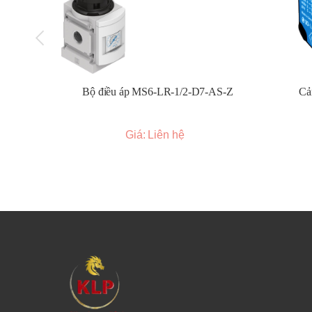
khiển và mạch tải.
Đấu nối:
Thực hiện đấu nối dây theo sơ đồ đấu dây
tính của ngõ vào điều khiển (nếu có).
Cấp nguồn điều khiển:
Cấp điện áp hoặc dòng điệ
Kiểm tra hoạt động:
Sau khi đấu nối, kiểm tra xem 
Bộ điều áp MS6-LR-1/2-D7-AS-Z
Cả
Tản nhiệt (nếu cần):
Đối với các ứng dụng có dòng
định và kéo dài tuổi thọ.
Giá: Liên hệ
Kích thước và đặc điểm chung:
Kích thước đa dạng:
Autonics cung cấp rơ le bán
đến loại có tích hợp tản nhiệt lớn hơn.
Thiết kế mỏng:
Nhiều dòng rơ le có thiết kế mỏng
Hiệu suất tản nhiệt cao:
Một số model được thiết
Chế độ chuyển mạch:
Hỗ trợ các chế độ chuyể
Zero cross turn-on:
Chuyển mạch tại thời điểm 
Random turn-on:
Chuyển mạch ngay lập tức khi
Đèn báo trạng thái:
Thường có đèn LED báo trạng 
Đa dạng ngõ vào điều khiển:
Hỗ trợ nhiều loại 