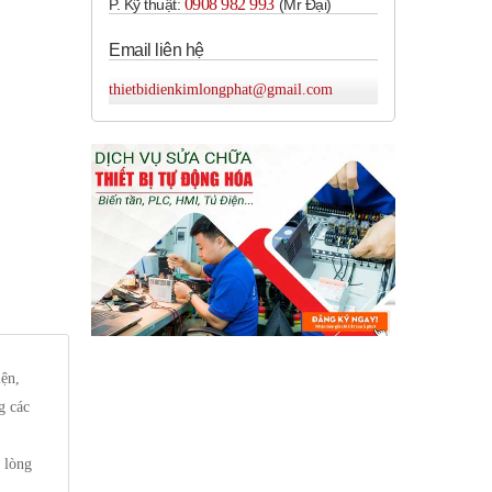
0908 982 993​
P. Kỹ thuật:
(Mr Đại)
Email liên hệ
thietbidienkimlongphat@gmail.com
iện,
g các
i lòng