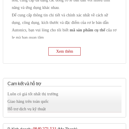
hóa, cung cấp đa dạng các dòng rơ le bán dẫn với nhiều tính
năng và ứng dụng khác nhau.
Để cung cấp thông tin chi tiết và chính xác nhất về cách sử
dụng, công dụng, kích thước và đặc điểm của rơ le bán dẫn
Autonics, bạn vui lòng cho tôi biết
mã sản phẩm cụ thể
của rơ
le mà bạn quan tâm.
Tuy nhiên, tôi có thể cung cấp một số thông tin chung về rơ le
Xem thêm
bán dẫn Autonics như sau:
Công dụng chung:
Đóng cắt mạch điện:
Chức năng chính là đóng và
ngắt dòng điện trong mạch điều khiển hoặc mạch tải.
Điều khiển tải:
Thường được sử dụng để điều khiển
Cam kết và hỗ trợ
các loại tải như:
Luôn có giá tốt nhất thị trường
Tải nhiệt:
Điện trở đốt nóng, lò nhiệt.
Giao hàng trên toàn quốc
Tải động cơ:
Động cơ AC, động cơ DC.
Hỗ trợ dịch vụ kỹ thuật
Tải chiếu sáng:
Đèn sợi đốt, đèn halogen, đèn LED.
Van điện từ.
Thiết bị bán dẫn công suất lớn.
0849 271 531