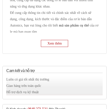
hóa, cung cấp đa dạng các dòng rơ le bán dẫn với nhiều tính
năng và ứng dụng khác nhau.
Để cung cấp thông tin chi tiết và chính xác nhất về cách sử
dụng, công dụng, kích thước và đặc điểm của rơ le bán dẫn
Autonics, bạn vui lòng cho tôi biết
mã sản phẩm cụ thể
của rơ
le mà bạn quan tâm.
Tuy nhiên, tôi có thể cung cấp một số thông tin chung về rơ le
Xem thêm
bán dẫn Autonics như sau:
Công dụng chung:
Đóng cắt mạch điện:
Chức năng chính là đóng và
ngắt dòng điện trong mạch điều khiển hoặc mạch tải.
Điều khiển tải:
Thường được sử dụng để điều khiển
Cam kết và hỗ trợ
các loại tải như:
Luôn có giá tốt nhất thị trường
Tải nhiệt:
Điện trở đốt nóng, lò nhiệt.
Giao hàng trên toàn quốc
Tải động cơ:
Động cơ AC, động cơ DC.
Hỗ trợ dịch vụ kỹ thuật
Tải chiếu sáng:
Đèn sợi đốt, đèn halogen, đèn LED.
Van điện từ.
Thiết bị bán dẫn công suất lớn.
0849 271 531