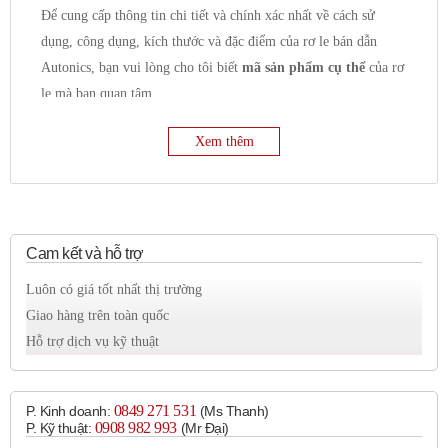
Để cung cấp thông tin chi tiết và chính xác nhất về cách sử
dụng, công dụng, kích thước và đặc điểm của rơ le bán dẫn
Autonics, bạn vui lòng cho tôi biết
mã sản phẩm cụ thể
của rơ
le mà bạn quan tâm.
Tuy nhiên, tôi có thể cung cấp một số thông tin chung về rơ le
Xem thêm
bán dẫn Autonics như sau:
Công dụng chung:
Đóng cắt mạch điện:
Chức năng chính là đóng và
ngắt dòng điện trong mạch điều khiển hoặc mạch tải.
Điều khiển tải:
Thường được sử dụng để điều khiển
Cam kết và hỗ trợ
các loại tải như:
Luôn có giá tốt nhất thị trường
Tải nhiệt:
Điện trở đốt nóng, lò nhiệt.
Giao hàng trên toàn quốc
Tải động cơ:
Động cơ AC, động cơ DC.
Hỗ trợ dịch vụ kỹ thuật
Tải chiếu sáng:
Đèn sợi đốt, đèn halogen, đèn LED.
Van điện từ.
Thiết bị bán dẫn công suất lớn.
0849 271 531
P. Kinh doanh:
(Ms Thanh)
0908 982 993​
P. Kỹ thuật:
(Mr Đại)
Cách ly quang:
Nhiều dòng rơ le bán dẫn Autonics sử