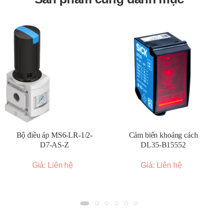
điều khiển phù hợp vào ngõ vào của rơ le.
Kiểm tra hoạt động:
Sau khi đấu nối, kiểm tra xem rơ le
có đóng cắt mạch tải đúng theo tín hiệu điều khiển hay
không.
Tản nhiệt (nếu cần):
Đối với các ứng dụng có dòng tải
lớn, có thể cần sử dụng thêm tản nhiệt để đảm bảo rơ le
hoạt động ổn định và kéo dài tuổi thọ.
Kích thước và đặc điểm chung:
Kích thước đa dạng:
Autonics cung cấp rơ le bán dẫn
với nhiều kích thước khác nhau, từ loại nhỏ gọn để gắn
Bộ điều áp MS6-LR-1/2-
Cảm biến khoảng cách
trên DIN rail đến loại có tích hợp tản nhiệt lớn hơn.
D7-AS-Z
DL35-B15552
Thiết kế mỏng:
Nhiều dòng rơ le có thiết kế mỏng (ví
Giá: Liên hệ
Giá: Liên hệ
dụ dòng SRC1) giúp tiết kiệm không gian lắp đặt.
Hiệu suất tản nhiệt cao:
Một số model được thiết kế
với PCB gốm hoặc tích hợp tản nhiệt để cải thiện khả
năng tản nhiệt.