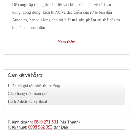
Để cung cấp thông tin chi tiết và chính xác nhất về cách sử
dụng, công dụng, kích thước và đặc điểm của rơ le bán dẫn
Autonics, bạn vui lòng cho tôi biết
mã sản phẩm cụ thể
của rơ
le mà bạn quan tâm.
Tuy nhiên, tôi có thể cung cấp một số thông tin chung về rơ le
Xem thêm
bán dẫn Autonics như sau:
Công dụng chung:
Đóng cắt mạch điện:
Chức năng chính là đóng và
ngắt dòng điện trong mạch điều khiển hoặc mạch tải.
Điều khiển tải:
Thường được sử dụng để điều khiển
Cam kết và hỗ trợ
các loại tải như:
Luôn có giá tốt nhất thị trường
Tải nhiệt:
Điện trở đốt nóng, lò nhiệt.
Giao hàng trên toàn quốc
Tải động cơ:
Động cơ AC, động cơ DC.
Hỗ trợ dịch vụ kỹ thuật
Tải chiếu sáng:
Đèn sợi đốt, đèn halogen, đèn LED.
Van điện từ.
Thiết bị bán dẫn công suất lớn.
0849 271 531
P. Kinh doanh:
(Ms Thanh)
0908 982 993​
P. Kỹ thuật:
(Mr Đại)
Cách ly quang:
Nhiều dòng rơ le bán dẫn Autonics sử