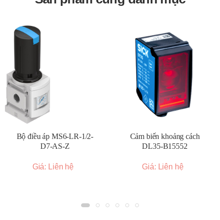
điều khiển phù hợp vào ngõ vào của rơ le.
Kiểm tra hoạt động:
Sau khi đấu nối, kiểm tra xem rơ le
có đóng cắt mạch tải đúng theo tín hiệu điều khiển hay
không.
Tản nhiệt (nếu cần):
Đối với các ứng dụng có dòng tải
lớn, có thể cần sử dụng thêm tản nhiệt để đảm bảo rơ le
hoạt động ổn định và kéo dài tuổi thọ.
Kích thước và đặc điểm chung:
Kích thước đa dạng:
Autonics cung cấp rơ le bán dẫn
với nhiều kích thước khác nhau, từ loại nhỏ gọn để gắn
Bộ điều áp MS6-LR-1/2-
Cảm biến khoảng cách
trên DIN rail đến loại có tích hợp tản nhiệt lớn hơn.
D7-AS-Z
DL35-B15552
Thiết kế mỏng:
Nhiều dòng rơ le có thiết kế mỏng (ví
Giá: Liên hệ
Giá: Liên hệ
dụ dòng SRC1) giúp tiết kiệm không gian lắp đặt.
Hiệu suất tản nhiệt cao:
Một số model được thiết kế
với PCB gốm hoặc tích hợp tản nhiệt để cải thiện khả
năng tản nhiệt.