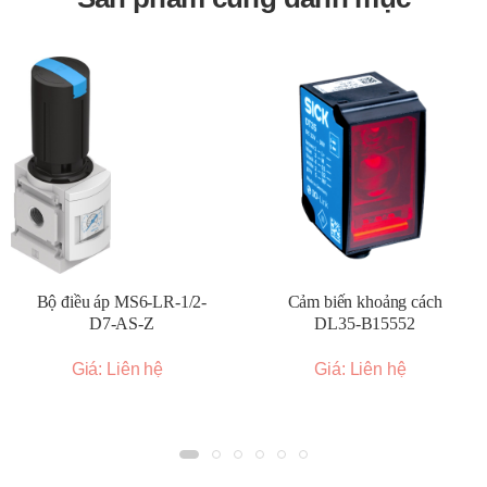
điều khiển phù hợp vào ngõ vào của rơ le.
Kiểm tra hoạt động:
Sau khi đấu nối, kiểm tra xem rơ le
có đóng cắt mạch tải đúng theo tín hiệu điều khiển hay
không.
Tản nhiệt (nếu cần):
Đối với các ứng dụng có dòng tải
lớn, có thể cần sử dụng thêm tản nhiệt để đảm bảo rơ le
hoạt động ổn định và kéo dài tuổi thọ.
Kích thước và đặc điểm chung:
Kích thước đa dạng:
Autonics cung cấp rơ le bán dẫn
với nhiều kích thước khác nhau, từ loại nhỏ gọn để gắn
Bộ điều áp MS6-LR-1/2-
Cảm biến khoảng cách
trên DIN rail đến loại có tích hợp tản nhiệt lớn hơn.
D7-AS-Z
DL35-B15552
Thiết kế mỏng:
Nhiều dòng rơ le có thiết kế mỏng (ví
Giá: Liên hệ
Giá: Liên hệ
dụ dòng SRC1) giúp tiết kiệm không gian lắp đặt.
Hiệu suất tản nhiệt cao:
Một số model được thiết kế
với PCB gốm hoặc tích hợp tản nhiệt để cải thiện khả
năng tản nhiệt.