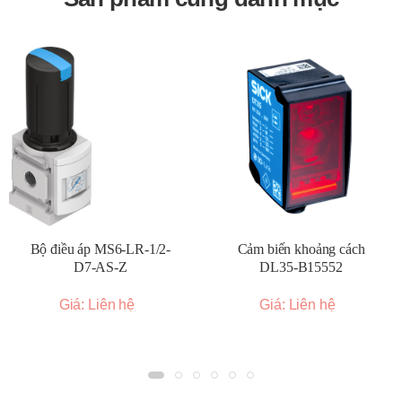
điều khiển phù hợp vào ngõ vào của rơ le.
Kiểm tra hoạt động:
Sau khi đấu nối, kiểm tra xem rơ le
có đóng cắt mạch tải đúng theo tín hiệu điều khiển hay
không.
Tản nhiệt (nếu cần):
Đối với các ứng dụng có dòng tải
lớn, có thể cần sử dụng thêm tản nhiệt để đảm bảo rơ le
hoạt động ổn định và kéo dài tuổi thọ.
Kích thước và đặc điểm chung:
Kích thước đa dạng:
Autonics cung cấp rơ le bán dẫn
với nhiều kích thước khác nhau, từ loại nhỏ gọn để gắn
Bộ điều áp MS6-LR-1/2-
Cảm biến khoảng cách
trên DIN rail đến loại có tích hợp tản nhiệt lớn hơn.
D7-AS-Z
DL35-B15552
Thiết kế mỏng:
Nhiều dòng rơ le có thiết kế mỏng (ví
Giá: Liên hệ
Giá: Liên hệ
dụ dòng SRC1) giúp tiết kiệm không gian lắp đặt.
Hiệu suất tản nhiệt cao:
Một số model được thiết kế
với PCB gốm hoặc tích hợp tản nhiệt để cải thiện khả
năng tản nhiệt.