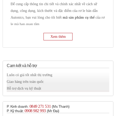
Để cung cấp thông tin chi tiết và chính xác nhất về cách sử
dụng, công dụng, kích thước và đặc điểm của rơ le bán dẫn
Autonics, bạn vui lòng cho tôi biết
mã sản phẩm cụ thể
của rơ
le mà bạn quan tâm.
Tuy nhiên, tôi có thể cung cấp một số thông tin chung về rơ le
Xem thêm
bán dẫn Autonics như sau:
Công dụng chung:
Đóng cắt mạch điện:
Chức năng chính là đóng và
ngắt dòng điện trong mạch điều khiển hoặc mạch tải.
Điều khiển tải:
Thường được sử dụng để điều khiển
Cam kết và hỗ trợ
các loại tải như:
Luôn có giá tốt nhất thị trường
Tải nhiệt:
Điện trở đốt nóng, lò nhiệt.
Giao hàng trên toàn quốc
Tải động cơ:
Động cơ AC, động cơ DC.
Hỗ trợ dịch vụ kỹ thuật
Tải chiếu sáng:
Đèn sợi đốt, đèn halogen, đèn LED.
Van điện từ.
Thiết bị bán dẫn công suất lớn.
0849 271 531
P. Kinh doanh:
(Ms Thanh)
0908 982 993​
P. Kỹ thuật:
(Mr Đại)
Cách ly quang:
Nhiều dòng rơ le bán dẫn Autonics sử