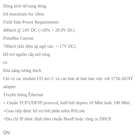
Dòng kích từ/xung dòng
6A maximum for 10ms
Field Side Power Requirements
400mA @ 24V DC (+20% = 28.8V DC)
PointBus Current
700mA (khi điện áp ngõ vào < 17V DC)
Hổ trợ nguồn cấp mở rộng
có
Khả năng tương thích
Chỉ có các module I/O seri C và cao hơn sẽ làm lam việc với 1734-AENT
adapter
Truyền thông Ệthernet
+ Chuẩn TCP/UDP/IP protocol, half/full duplex 10 Mbit hoặc 100 Mbit.
+Giao tiếp được hổ trợ bởi phần mềm RSLink
+Địa chỉ IP được định theo chuẩn BootP hoặc công cụ DHCP.
Qty: