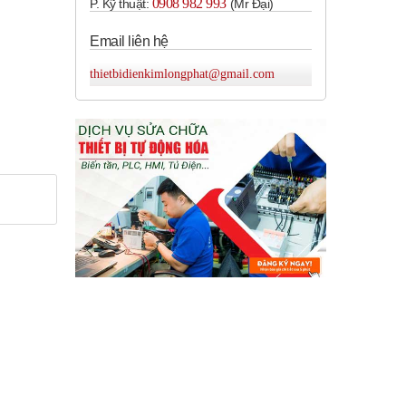
0908 982 993​
P. Kỹ thuật:
(Mr Đại)
Email liên hệ
thietbidienkimlongphat@gmail.com