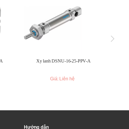
-A
Xy lanh DSNU-16-25-PPV-A
Xy l
Giá: Liên hệ
Hướng dẫn