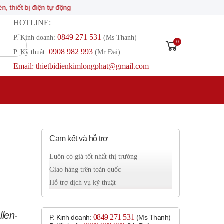
bị điện tự động
HOTLINE:
0849 271 531
P. Kinh doanh:
(Ms Thanh)
0
0908 982 993​
P. Kỹ thuật:
(Mr Đại)
Email: thietbidienkimlongphat@gmail.com
Cam kết và hỗ trợ
Luôn có giá tốt nhất thị trường
Giao hàng trên toàn quốc
Hỗ trợ dịch vụ kỹ thuật
len-
0849 271 531
P. Kinh doanh:
(Ms Thanh)