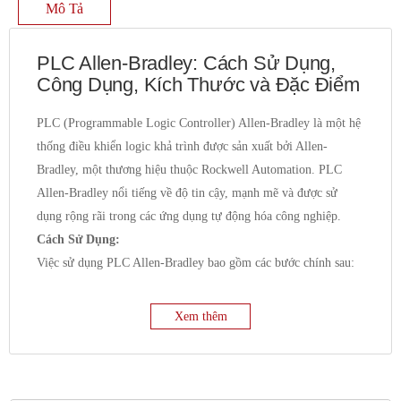
Mô Tả
PLC Allen-Bradley: Cách Sử Dụng,
Công Dụng, Kích Thước và Đặc Điểm
PLC (Programmable Logic Controller) Allen-Bradley là một hệ
thống điều khiển logic khả trình được sản xuất bởi Allen-
Bradley, một thương hiệu thuộc Rockwell Automation. PLC
Allen-Bradley nổi tiếng về độ tin cậy, mạnh mẽ và được sử
dụng rộng rãi trong các ứng dụng tự động hóa công nghiệp.
Cách Sử Dụng:
Việc sử dụng PLC Allen-Bradley bao gồm các bước chính sau:
Lựa chọn phần cứng:
Dựa trên yêu cầu của ứng dụng
(số lượng đầu vào/đầu ra, loại tín hiệu, yêu cầu về hiệu
Xem thêm
suất và truyền thông), người dùng sẽ lựa chọn dòng PLC
(ví dụ: MicroLogix, CompactLogix, ControlLogix), các
module I/O, module truyền thông và nguồn điện phù hợp.