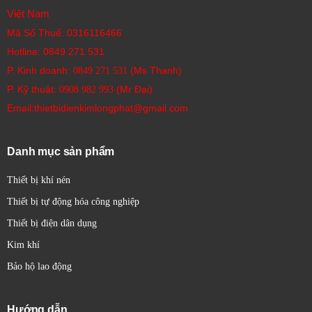
CompactLogix:
Kích thước trung bình, các module
Việt Nam
CPU và I/O có thể được gắn trên DIN rail, chiều dài có
Mã Số Thuế: 0316116466
thể từ vài cm đến vài chục cm cho mỗi module. Hệ
Hotline:
0849 271 531
thống có thể được mở rộng bằng cách thêm các
P. Kinh doanh:
(Ms Thanh)
0849 271 531
module.
P. Kỹ thuật:
(Mr Đại)
0908 982 993​
ControlLogix:
Các PLC lớn, dạng module, với kích
Email:thietbidienkimlongphat@gmail.com
thước các module tương tự CompactLogix nhưng có
thể chứa nhiều module hơn trên một rack. Kích thước
Danh mục sản phẩm
tổng thể của hệ thống tùy thuộc vào số lượng module
và kích thước rack.
Thiết bị khí nén
Đặc Điểm:
Thiết bị tự động hóa công nghiệp
Các đặc điểm nổi bật của PLC Allen-Bradley bao gồm:
Thiết bị điện dân dụng
Thiết kế dạng module:
Cho phép tùy chỉnh và mở
Kim khí
rộng hệ thống dễ dàng.
Bảo hộ lao động
Hiệu suất cao:
Các dòng PLC khác nhau cung cấp
hiệu suất xử lý và tốc độ quét khác nhau, phù hợp với
Hướng dẫn
nhiều ứng dụng.