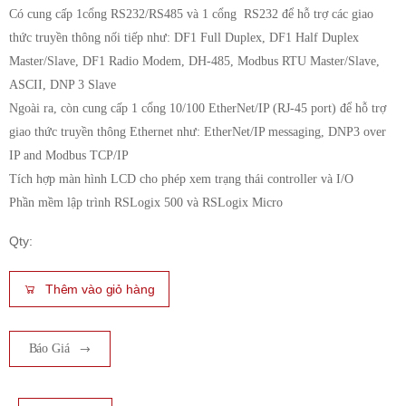
Có cung cấp 1cổng RS232/RS485 và 1 cổng RS232 để hỗ trợ các giao
thức truyền thông nối tiếp như: DF1 Full Duplex, DF1 Half Duplex
Master/Slave, DF1 Radio Modem, DH-485, Modbus RTU Master/Slave,
ASCII, DNP 3 Slave
Ngoài ra, còn cung cấp 1 cổng 10/100 EtherNet/IP (RJ-45 port) để hỗ trợ
giao thức truyền thông Ethernet như: EtherNet/IP messaging, DNP3 over
IP and Modbus TCP/IP
Tích hợp màn hình LCD cho phép xem trạng thái controller và I/O
Phần mềm lập trình RSLogix 500 và RSLogix Micro
Qty:
Thêm vào giỏ hàng
Báo Giá