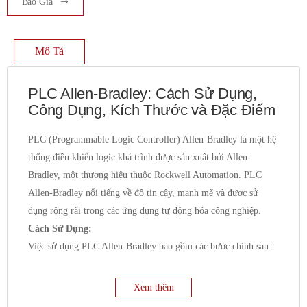
Báo Giá
Mô Tả
PLC Allen-Bradley: Cách Sử Dụng,
Công Dụng, Kích Thước và Đặc Điểm
PLC (Programmable Logic Controller) Allen-Bradley là một hệ
thống điều khiển logic khả trình được sản xuất bởi Allen-
Bradley, một thương hiệu thuộc Rockwell Automation. PLC
Allen-Bradley nổi tiếng về độ tin cậy, mạnh mẽ và được sử
dụng rộng rãi trong các ứng dụng tự động hóa công nghiệp.
Cách Sử Dụng:
Việc sử dụng PLC Allen-Bradley bao gồm các bước chính sau:
Lựa chọn phần cứng:
Dựa trên yêu cầu của ứng dụng
(số lượng đầu vào/đầu ra, loại tín hiệu, yêu cầu về hiệu
Xem thêm
suất và truyền thông), người dùng sẽ lựa chọn dòng PLC