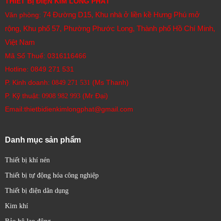
vài chục đến khoảng 20-30 cm chiều dài, chiều rộng và
THIẾT BỊ ĐIỆN KIM LONG PHÁT
chiều cao tùy thuộc vào số lượng I/O tích hợp và
74 Đường D15, Khu nhà ở liền kề Hưng Phú mở
Văn phòng:
module mở rộng.
rộng, Khu phố 57, Phường Phước Long, Thành phố Hồ Chí Minh,
CompactLogix:
Kích thước trung bình, các module
Việt Nam
CPU và I/O có thể được gắn trên DIN rail, chiều dài có
Mã Số Thuế: 0316116466
thể từ vài cm đến vài chục cm cho mỗi module. Hệ
Hotline:
0849 271 531
thống có thể được mở rộng bằng cách thêm các
P. Kinh doanh:
(Ms Thanh)
0849 271 531
module.
P. Kỹ thuật:
(Mr Đại)
0908 982 993​
ControlLogix:
Các PLC lớn, dạng module, với kích
Email:thietbidienkimlongphat@gmail.com
thước các module tương tự CompactLogix nhưng có
thể chứa nhiều module hơn trên một rack. Kích thước
Danh mục sản phẩm
tổng thể của hệ thống tùy thuộc vào số lượng module
và kích thước rack.
Thiết bị khí nén
Đặc Điểm:
Thiết bị tự động hóa công nghiệp
Các đặc điểm nổi bật của PLC Allen-Bradley bao gồm:
Thiết bị điện dân dụng
Thiết kế dạng module:
Cho phép tùy chỉnh và mở
Kim khí
rộng hệ thống dễ dàng.