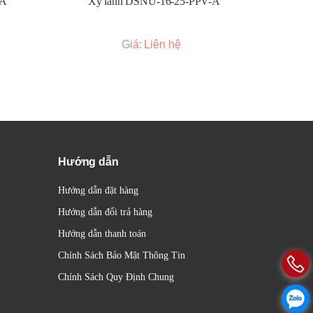
-A
Xy lanh DSNU-16-25-PPV-A
Xy l
bishi
Giá: Liên hệ
ổi
hức.
rợ.
n
c.
Hướng dẫn
Hướng dẫn đặt hàng
Hướng dẫn đổi trả hàng
Hướng dẫn thanh toán
tốc
Chính Sách Bảo Mật Thông Tin
iao
Chính Sách Quy Định Chung