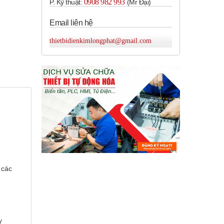
0908 982 993​
P. Kỹ thuật:
(Mr Đại)
Email liên hệ
thietbidienkimlongphat@gmail.com
 các
.
y