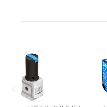
thuộc vào model.
Đặc điểm:
Hỗ trợ tốc độ truyền dữ liệu cao, tíc
thái kết nối và hoạt động.
Module/Card Truyền Thông Nối Tiếp (Serial):
Cách sử dụng:
Lắp vào khe cắm mở rộng hoặc kết
truyền thông nối tiếp (tốc độ baud, bit dữ liệu, bit
đổi giao thức, PLC).
Công dụng:
Cho phép ACB giao tiếp qua giao th
giản hơn hoặc khi cần kết nối qua khoảng cách xa
Kích thước:
Tương tự module Ethernet, thường 
Đặc điểm:
Chi phí thường thấp hơn module Ethern
Module/Card Truyền Thông CC-Link:
Cách sử dụng:
Lắp vào khe cắm mở rộng trên AC
trạm và các thông số CC-Link.
Công dụng:
Cho phép ACB giao tiếp trên mạng CC
được sử dụng để kết nối các thiết bị tự động hóa 
Kích thước:
Dạng card hoặc module đặc trưng ch