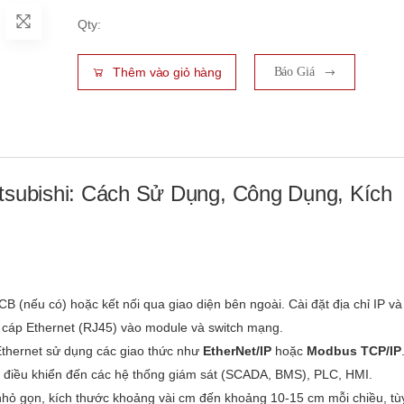
Qty:
Thêm vào giỏ hàng
Báo Giá
tsubishi: Cách Sử Dụng, Công Dụng, Kích
 (nếu có) hoặc kết nối qua giao diện bên ngoài. Cài đặt địa chỉ IP và
cáp Ethernet (RJ45) vào module và switch mạng.
thernet sử dụng các giao thức như
EtherNet/IP
hoặc
Modbus TCP/IP
nh điều khiển đến các hệ thống giám sát (SCADA, BMS), PLC, HMI.
ỏ gọn, kích thước khoảng vài cm đến khoảng 10-15 cm mỗi chiều, tù