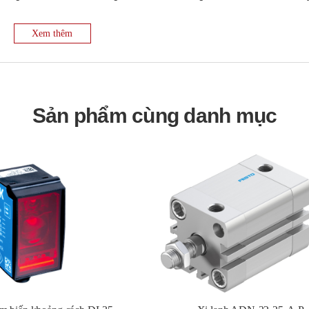
h hợp các giao thức mạng công nghiệp phổ biến, có thể có đèn LED báo 
Xem thêm
 nối qua cổng nối tiếp (ví dụ: RS-485) trên ACB. Cấu hình các thông
 dừng, parity). Kết nối dây cáp nối tiếp với các thiết bị khác (ví dụ: bộ c
Sản phẩm cùng danh mục
ức nối tiếp như
Modbus RTU
. Thường được sử dụng cho các hệ thốn
 (với RS-485).
là dạng card hoặc module nhỏ gọn.
et, phù hợp cho các ứng dụng không yêu cầu tốc độ truyền dữ liệu c
B. Kết nối cáp CC-Link theo đúng sơ đồ mạng CC-Link. Cấu hình địa 
-Link, một giao thức mạng tốc độ cao của Mitsubishi Electric, thường
của Mitsubishi.
o giao thức CC-Link.