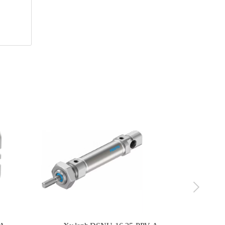
trạng
 số
huyển
g đơn
ao.
chỉ