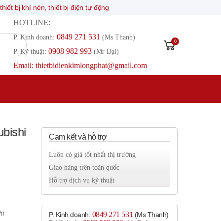
í nén, thiết bị điện tự động
HOTLINE:
0849 271 531
P. Kinh doanh:
(Ms Thanh)
0
0908 982 993​
P. Kỹ thuật:
(Mr Đại)
Email: thietbidienkimlongphat@gmail.com
ubishi
Cam kết và hỗ trợ
Luôn có giá tốt nhất thị trường
Giao hàng trên toàn quốc
Hỗ trợ dịch vụ kỹ thuật
hi
0849 271 531
P. Kinh doanh:
(Ms Thanh)