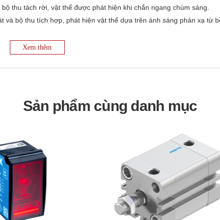
 bộ thu tách rời, vật thể được phát hiện khi chắn ngang chùm sáng.
t và bộ thu tích hợp, phát hiện vật thể dựa trên ánh sáng phản xạ từ b
ộ thu tích hợp, sử dụng gương phản xạ để trả lại chùm sáng. Vật thể 
Xem thêm
ến và gương.
nd suppression):
Tương tự phản xạ khuếch tán nhưng có khả năng loạ
c của vật thể.
Sản phẩm cùng danh mục
hoảng cách đến vật thể.
ng sợi quang để dẫn ánh sáng đến và đi từ khu vực cảm biến.
trí cần phát hiện vật thể. Đối với loại thu phát trực tiếp và phản xạ g
ạ) được căn chỉnh chính xác.
u chỉnh độ nhạy hoặc chế độ hoạt động (Light-ON/Dark-ON). Cần điề
ể. Các dòng cảm biến hiện đại có thể có chức năng Teach-in để tự độn
 ra của cảm biến với hệ thống điều khiển (PLC, rơle, v.v.) theo sơ đồ