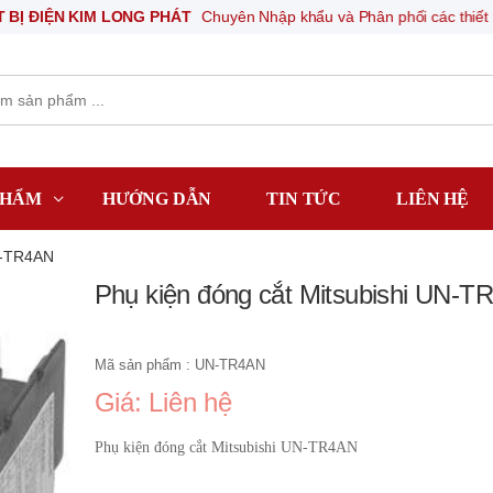
N KIM LONG PHÁT
Chuyên Nhập khẩu và Phân phối các thiết bị khí nén,
PHẨM
HƯỚNG DẪN
TIN TỨC
LIÊN HỆ
N-TR4AN
Phụ kiện đóng cắt Mitsubishi UN-
Mã sản phẩm : UN-TR4AN
Giá: Liên hệ
Phụ kiện đóng cắt Mitsubishi UN-TR4AN