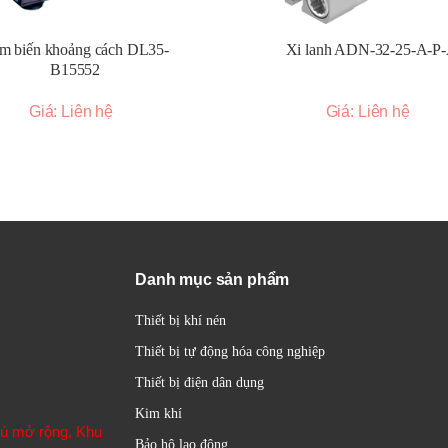
ần kiểm tra xem cảm biến có phát hiện vật thể đúng như mong đợi hay
m biến khoảng cách DL35-
Xi lanh ADN-32-25-A-P
B15552
ộng hóa công nghiệp với nhiều ứng dụng như:
Giá: Liên hệ
Giá: Liên hệ
mặt của sản phẩm trên băng tải, trong dây chuyền lắp ráp.
 qua một vị trí nhất định.
c bộ phận máy móc hoặc sản phẩm.
 đầy/cạn trong bồn chứa, silo.
sót hoặc sai lệch.
ử dụng rèm sáng quang học, dừng máy khi có vật thể xâm nhập.
Danh mục sản phẩm
biệt có khả năng đọc các loại mã này.
hình dạng hoặc màu sắc (với cảm biến màu).
Thiết bị khí nén
Thiết bị tự động hóa công nghiệp
huộc vào dòng sản phẩm và mục đích sử dụng:
Thiết bị điện dân dụng
imet đến khoảng 1-2 cm, thường dùng trong không gian hẹp hoặc lắp đ
Kim khí
hú mở rộng, Khu
Bảo hộ lao động