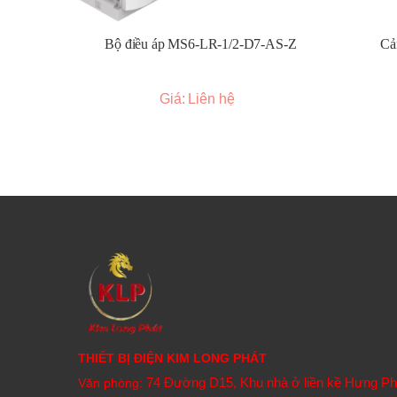
Kiểm tra hoạt động:
Sau khi lắp đặt và kết nối, c
không.
Bộ điều áp MS6-LR-1/2-D7-AS-Z
Cả
Công Dụng:
Cảm biến quang Omron được sử dụng rộng rãi trong tự đ
Giá: Liên hệ
Phát hiện vật thể:
Nhận biết sự có mặt hay vắng 
Đếm sản phẩm:
Đếm số lượng sản phẩm di chuyển
Kiểm tra vị trí:
Xác định vị trí chính xác của cá
Kiểm soát mức chất lỏng/vật liệu:
Phát hiện mức
Kiểm tra lỗi:
Phát hiện các sản phẩm bị lỗi, thiếu 
Đảm bảo an toàn:
Tạo vùng an toàn bằng cách s
Đọc mã vạch/mã 2D:
Một số cảm biến quang đặc 
Phân loại:
Phân loại sản phẩm theo kích thước, 
Kích Thước:
Kích thước của cảm biến quang Omron rất đa dạng tùy t
Kích thước siêu nhỏ (Micro/Miniature):
Vài mil
THIẾT BỊ ĐIỆN KIM LONG PHÁT
trên các thiết bị nhỏ. Ví dụ: E3T, EE series.
74 Đường D15, Khu nhà ở liền kề Hưng P
Văn phòng: