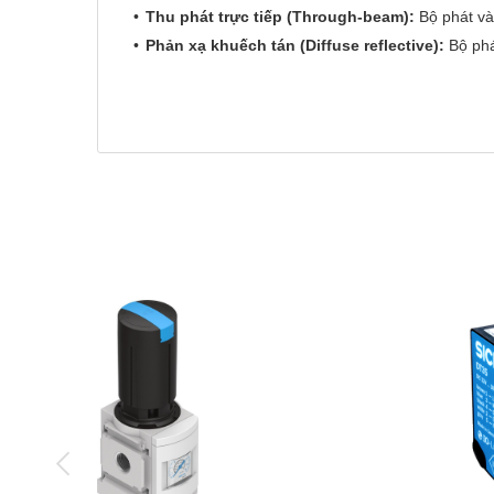
Thu phát trực tiếp (Through-beam):
Bộ phát và
Phản xạ khuếch tán (Diffuse reflective):
Bộ phá
mặt của nó.
Phản xạ gương (Retro-reflective):
Bộ phát và b
phát hiện khi chắn ngang chùm sáng giữa cảm bi
Thu phát hội tụ (Limited-reflective/Backgrou
ảnh hưởng của nền phía sau.
Cảm biến màu (Color sensor):
Phát hiện màu sắ
Cảm biến khoảng cách (Distance sensor):
Đo k
Cảm biến sợi quang (Fiber optic sensor):
Sử dụ
Lắp đặt:
Cảm biến cần được lắp đặt chắc chắn tại vị 
cần đảm bảo bộ phát và bộ thu (hoặc gương phản x
Cài đặt và điều chỉnh:
Một số cảm biến có núm điề
chỉnh các thông số này phù hợp với ứng dụng cụ th
đặt.
Kết nối điện:
Đấu nối dây nguồn và dây tín hiệu đầu
dây của nhà sản xuất.