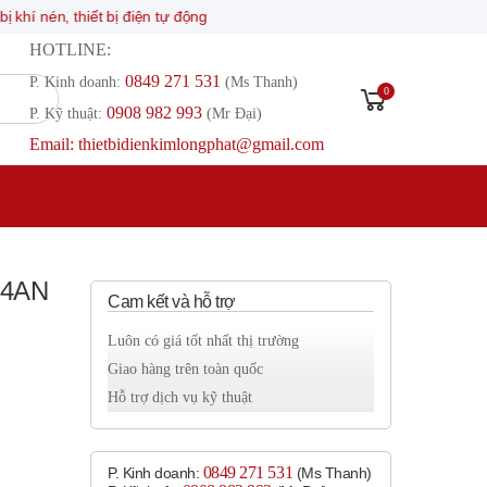
 thiết bị điện tự động
HOTLINE:
0849 271 531
P. Kinh doanh:
(Ms Thanh)
0
0908 982 993​
P. Kỹ thuật:
(Mr Đại)
Email: thietbidienkimlongphat@gmail.com
TR4AN
Cam kết và hỗ trợ
Luôn có giá tốt nhất thị trường
Giao hàng trên toàn quốc
Hỗ trợ dịch vụ kỹ thuật
0849 271 531
P. Kinh doanh:
(Ms Thanh)