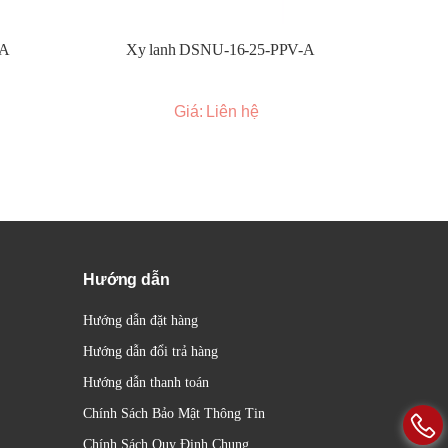
-A
Xy lanh DSNU-16-25-PPV-A
Xy l
Giá: Liên hệ
Hướng dẫn
Hướng dẫn đặt hàng
Hướng dẫn đổi trả hàng
Hướng dẫn thanh toán
ặt
Chính Sách Bảo Mật Thông Tin
Chính Sách Quy Định Chung