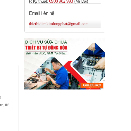
0908 982 993​
P. Kỹ thuật:
(Mr Đại)
Email liên hệ
thietbidienkimlongphat@gmail.com
h
c, từ