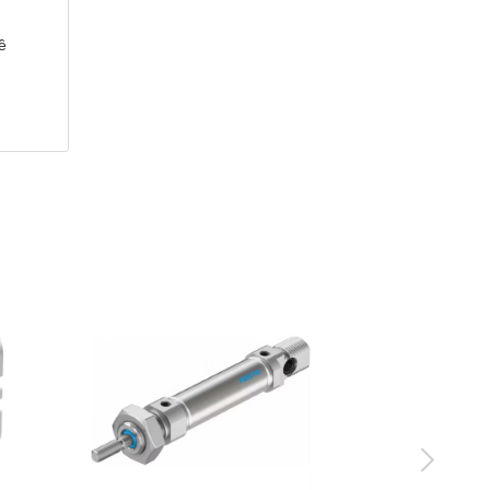
ề
được
i bỏ
ương,
u
g cài
 đấu