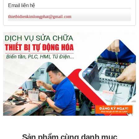
Email liên hệ
mạch hoặc sụt áp (tùy loại).
Công dụng:
Bảo vệ mạch điện và thiết bị khỏi các sự
thietbidienkimlongphat@gmail.com
cố quá dòng, ngắn mạch, sụt áp. Đóng cắt mạch điện
trong vận hành.
Kích thước:
Rất đa dạng, từ MCB (Miniature Circuit
Breaker) kích thước vài cm cho dòng điện nhỏ đến ACB
(Air Circuit Breaker) kích thước lớn cho dòng điện hàng
nghìn Ampe.
Đặc điểm:
Có khả năng bảo vệ tự động, nhiều loại với
các đặc tính cắt khác nhau (loại B, C, D,...), có thể tích
hợp thêm các phụ kiện như tiếp điểm phụ, cuộn cắt,
cuộn đóng.
3. Contactor (Khởi Động Từ):
Cách sử dụng:
Đóng cắt mạch điện bằng lực điện từ
khi cấp điện vào cuộn hút. Thường được điều khiển bởi
nút nhấn, rơle hoặc tín hiệu từ PLC.
Sản phẩm cùng danh mục