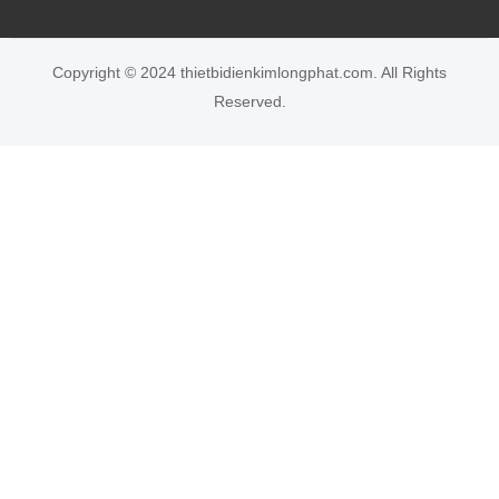
nhau.
Bảo hành 12 tháng
Copyright © 2024 thietbidienkimlongphat.com. All Rights
Reserved.