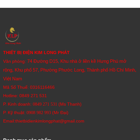
dạng (NO, NC, CO).
5. Cầu Chì (Fuse):
Cách sử dụng:
Là một phần tử bảo vệ tác động một
lần. Khi dòng điện vượt quá định mức, dây chảy bên
trong cầu chì sẽ nóng chảy và đứt mạch.
Công dụng:
Bảo vệ mạch điện và thiết bị khỏi quá
THIẾT BỊ ĐIỆN KIM LONG PHÁT
dòng và ngắn mạch.
74 Đường D15, Khu nhà ở liền kề Hưng Phú mở
Văn phòng:
Kích thước:
Nhỏ gọn, từ vài cm trở xuống, nhiều hình
rộng, Khu phố 57, Phường Phước Long, Thành phố Hồ Chí Minh,
dạng và kích thước khác nhau tùy theo tiêu chuẩn và
Việt Nam
dòng điện định mức.
Mã Số Thuế: 0316116466
Đặc điểm:
Bảo vệ nhanh chóng, giá thành thấp, cần
Hotline:
0849 271 531
thay thế sau khi tác động.
P. Kinh doanh:
(Ms Thanh)
0849 271 531
6. Công Tắc Tơ (Switch Disconnector):
P. Kỹ thuật:
(Mr Đại)
0908 982 993​
Cách sử dụng:
Thao tác bằng tay để đóng hoặc cắt
Email:thietbidienkimlongphat@gmail.com
mạch điện, thường có cơ cấu liên động để đảm bảo an
toàn.