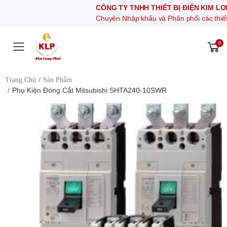
CÔNG TY TNHH THIẾT BỊ ĐIỆN KIM LONG PHÁT
Chuyên Nhập khẩu và Phân phối các thiết bị khí nén,
0
Toggle mobile menu
Trang Chủ
Sản Phẩm
Phụ Kiện Đóng Cắt Mitsubishi SHTA240-10SWR