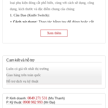
loại phụ kiện đóng cắt phổ biến, cùng với cách sử dụng, công
dụng, kích thước và đặc điểm chung của chúng:
1. Cầu Dao (Knife Switch):
Cách sử dụng:
Thao tác bằng tay để đóng hoặc cắt
mạch điện bằng cách gạt lưỡi dao tiếp xúc hoặc tách
Xem thêm
khỏi các tiếp điểm tĩnh.
Công dụng:
Đóng cắt mạch điện hạ áp, thường được
sử dụng để đóng cắt nguồn chính, mạch chiếu sáng,
hoặc các thiết bị có dòng điện không quá lớn.
Kích thước:
Đa dạng tùy thuộc vào dòng điện định
Cam kết và hỗ trợ
mức, từ vài cm đến vài chục cm.
Luôn có giá tốt nhất thị trường
Đặc điểm:
Đơn giản, dễ vận hành, giá thành thấp,
Giao hàng trên toàn quốc
không có khả năng bảo vệ quá dòng hoặc ngắn mạch
Hỗ trợ dịch vụ kỹ thuật
tự động.
2. Aptomat (Circuit Breaker - CB):
0849 271 531
P. Kinh doanh:
(Ms Thanh)
Cách sử dụng:
Đóng mạch bằng tay hoặc bằng cơ
0908 982 993​
P. Kỹ thuật:
(Mr Đại)
cấu điện từ. Tự động cắt mạch khi có quá dòng, ngắn