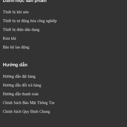
Danh mục sản phẩm
Công dụng:
Đóng cắt mạch điện hạ áp, thường được
sử dụng như thiết bị đóng cắt chính hoặc thiết bị cách
Thiết bị khí nén
ly để bảo trì.
Thiết bị tự động hóa công nghiệp
Kích thước:
Đa dạng tùy thuộc vào dòng điện định
Thiết bị điện dân dụng
mức, tương tự cầu dao nhưng thường có kích thước
Kim khí
lớn hơn và thiết kế an toàn hơn.
Đặc điểm:
Có khả năng đóng cắt dòng điện lớn, có thể
Bảo hộ lao động
có cơ cấu khóa để ngăn chặn việc đóng/cắt khi không
an toàn.
Hướng dẫn
7. Nút Nhấn (Push Button):
Hướng dẫn đặt hàng
Cách sử dụng:
Thao tác bằng tay để đóng hoặc mở
Hướng dẫn đổi trả hàng
mạch điều khiển trong thời gian ngắn.
Hướng dẫn thanh toán
Công dụng:
Khởi động, dừng, lựa chọn chế độ hoạt
Chính Sách Bảo Mật Thông Tin
động cho máy móc và thiết bị.
Kích thước:
Nhỏ gọn, đường kính vài cm.
Chính Sách Quy Định Chung
Đặc điểm:
Nhiều loại (thường mở, thường đóng, duy
trì, không duy trì), nhiều màu sắc và hình dạng khác