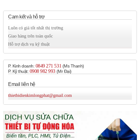
hoặc các thiết bị có dòng điện không quá lớn.
Kích thước:
Đa dạng tùy thuộc vào dòng điện định
Cam kết và hỗ trợ
mức, từ vài cm đến vài chục cm.
Luôn có giá tốt nhất thị trường
Đặc điểm:
Đơn giản, dễ vận hành, giá thành thấp,
Giao hàng trên toàn quốc
không có khả năng bảo vệ quá dòng hoặc ngắn mạch
Hỗ trợ dịch vụ kỹ thuật
tự động.
2. Aptomat (Circuit Breaker - CB):
0849 271 531
P. Kinh doanh:
(Ms Thanh)
Cách sử dụng:
Đóng mạch bằng tay hoặc bằng cơ
0908 982 993​
P. Kỹ thuật:
(Mr Đại)
cấu điện từ. Tự động cắt mạch khi có quá dòng, ngắn
Email liên hệ
mạch hoặc sụt áp (tùy loại).
Công dụng:
Bảo vệ mạch điện và thiết bị khỏi các sự
thietbidienkimlongphat@gmail.com
cố quá dòng, ngắn mạch, sụt áp. Đóng cắt mạch điện
trong vận hành.
Kích thước:
Rất đa dạng, từ MCB (Miniature Circuit
Breaker) kích thước vài cm cho dòng điện nhỏ đến ACB
(Air Circuit Breaker) kích thước lớn cho dòng điện hàng