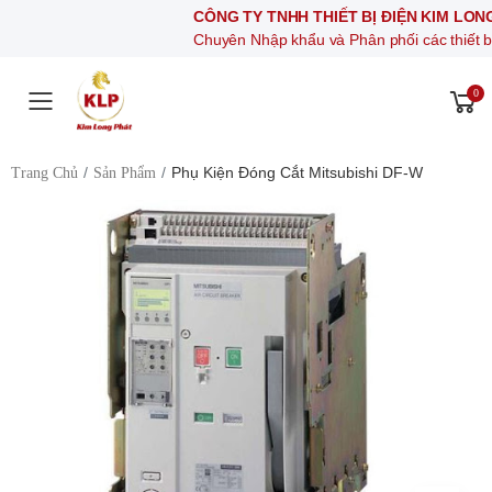
CÔNG TY TNHH THIẾT BỊ ĐIỆN KIM LONG PHÁT
Chuyên Nhập khẩu và Phân phối các thiết bị khí nén, 
0
Toggle mobile menu
Phụ Kiện Đóng Cắt Mitsubishi DF-W
Trang Chủ
Sản Phẩm