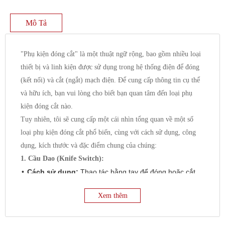
Mô Tả
"Phụ kiện đóng cắt" là một thuật ngữ rộng, bao gồm nhiều loại
thiết bị và linh kiện được sử dụng trong hệ thống điện để đóng
(kết nối) và cắt (ngắt) mạch điện. Để cung cấp thông tin cụ thể
và hữu ích, bạn vui lòng cho biết bạn quan tâm đến loại phụ
kiện đóng cắt nào.
Tuy nhiên, tôi sẽ cung cấp một cái nhìn tổng quan về một số
loại phụ kiện đóng cắt phổ biến, cùng với cách sử dụng, công
dụng, kích thước và đặc điểm chung của chúng:
1. Cầu Dao (Knife Switch):
Cách sử dụng:
Thao tác bằng tay để đóng hoặc cắt
mạch điện bằng cách gạt lưỡi dao tiếp xúc hoặc tách
Xem thêm
khỏi các tiếp điểm tĩnh.
Công dụng:
Đóng cắt mạch điện hạ áp, thường được
sử dụng để đóng cắt nguồn chính, mạch chiếu sáng,