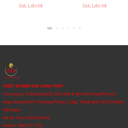
Giá: Liên hệ
Giá: Liên hệ
THIẾT BỊ ĐIỆN KIM LONG PHÁT
74 Đường D15, Khu nhà ở liền kề Hưng Phú mở
Văn phòng:
rộng, Khu phố 57, Phường Phước Long, Thành phố Hồ Chí Minh,
Việt Nam
Mã Số Thuế: 0316116466
Hotline:
0849 271 531