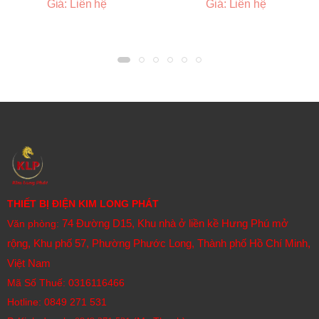
Giá: Liên hệ
Giá: Liên hệ
THIẾT BỊ ĐIỆN KIM LONG PHÁT
74 Đường D15, Khu nhà ở liền kề Hưng Phú mở
Văn phòng:
rộng, Khu phố 57, Phường Phước Long, Thành phố Hồ Chí Minh,
Việt Nam
Mã Số Thuế: 0316116466
Hotline:
0849 271 531