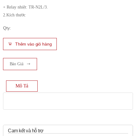
+ Relay nhiệt: TR-N2L/3.
2.Kích thước
Qty:
Thêm vào giỏ hàng
Báo Giá
Mô Tả
Cam kết và hỗ trợ