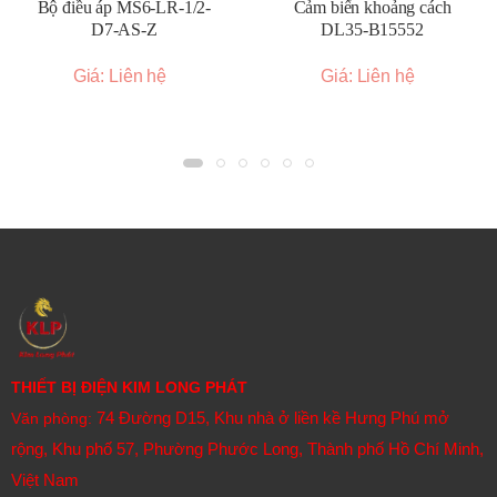
Bộ điều áp MS6-LR-1/2-
Cảm biến khoảng cách
D7-AS-Z
DL35-B15552
Giá: Liên hệ
Giá: Liên hệ
THIẾT BỊ ĐIỆN KIM LONG PHÁT
74 Đường D15, Khu nhà ở liền kề Hưng Phú mở
Văn phòng:
rộng, Khu phố 57, Phường Phước Long, Thành phố Hồ Chí Minh,
Việt Nam