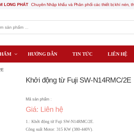
G PHÁT
Chuyên Nhập khẩu và Phân phối các thiết bị khí nén, thiết bị đ
PHẨM
HƯỚNG DẪN
TIN TỨC
LIÊN HỆ
2E
Khởi động từ Fuji SW-N14RMC/2E
Mã sản phẩm :
Giá: Liên hệ
1.: Khởi động từ Fuji SW-N14RMC/2E.
Công suất Motor: 315 KW (380-440V).