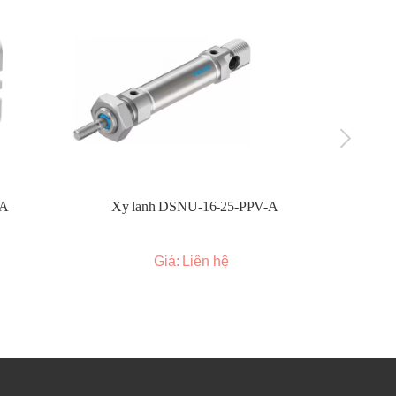
-A
Xy lanh DSNU-16-25-PPV-A
Xy l
Giá: Liên hệ