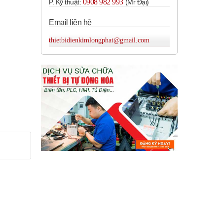
0908 982 993​
P. Kỹ thuật:
(Mr Đại)
Email liên hệ
thietbidienkimlongphat@gmail.com