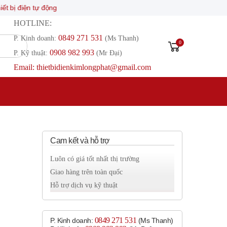
iện tự động
HOTLINE:
0849 271 531
P. Kinh doanh:
(Ms Thanh)
0
0908 982 993​
P. Kỹ thuật:
(Mr Đại)
Email: thietbidienkimlongphat@gmail.com
Cam kết và hỗ trợ
Luôn có giá tốt nhất thị trường
Giao hàng trên toàn quốc
Hỗ trợ dịch vụ kỹ thuật
0849 271 531
P. Kinh doanh:
(Ms Thanh)