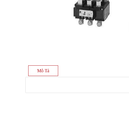
Mô Tả