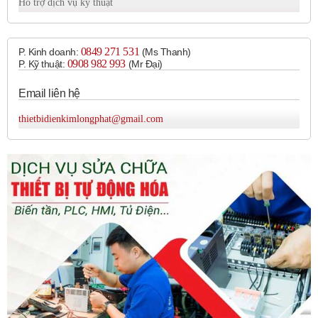
Hỗ trợ dịch vụ kỹ thuật
Máy đóng gói:
Kiểm soát vị trí và tốc độ của băng tải,
đầu rót.
Thiết bị in ấn:
Định vị đầu in, cuộn giấy.
0849 271 531
P. Kinh doanh:
(Ms Thanh)
Thang máy:
Giám sát vị trí cabin và tốc độ di chuyển.
0908 982 993​
P. Kỹ thuật:
(Mr Đại)
Các ứng dụng đo lường và điều khiển chuyển
Email liên hệ
động khác.
thietbidienkimlongphat@gmail.com
Kích thước:
Autonics cung cấp encoder với nhiều kích thước khác nhau để
phù hợp với các yêu cầu lắp đặt khác nhau. Kích thước của
encoder thường được xác định bởi:
Đường kính thân:
Phổ biến các đường kính như
Ø40mm, Ø50mm, Ø58mm và nhiều kích thước khác.
Đường kính trục:
Các tùy chọn đường kính trục phổ
biến bao gồm Ø6mm, Ø8mm, Ø10mm, v.v.
Chiều dài:
Chiều dài tổng thể của encoder tùy thuộc
vào model và các tùy chọn kết nối.