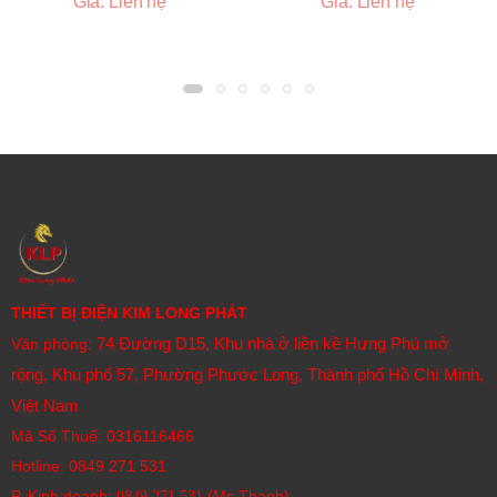
Giá: Liên hệ
Giá: Liên hệ
quay cao.
Độ bền cao:
Thiết kế để chịu được các điều kiện môi
trường công nghiệp khắc nghiệt như rung động, va
đập, bụi bẩn và nhiệt độ.
Nhiều tùy chọn kết nối:
Dạng cáp hoặc connector
(giắc cắm).
Kích thước nhỏ gọn:
Một số dòng encoder có thiết kế
nhỏ gọn để lắp đặt trong không gian hạn chế.
Bảo hành 12 tháng
THIẾT BỊ ĐIỆN KIM LONG PHÁT
74 Đường D15, Khu nhà ở liền kề Hưng Phú mở
Văn phòng:
rộng, Khu phố 57, Phường Phước Long, Thành phố Hồ Chí Minh,
Việt Nam
Mã Số Thuế: 0316116466
Hotline:
0849 271 531
P. Kinh doanh:
(Ms Thanh)
0849 271 531