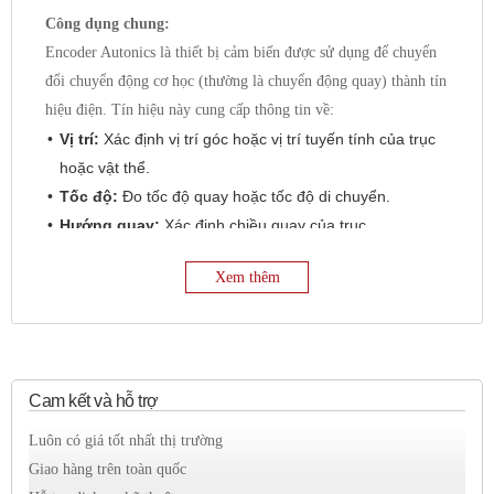
Công dụng chung:
Encoder Autonics là thiết bị cảm biến được sử dụng để chuyển
đổi chuyển động cơ học (thường là chuyển động quay) thành tín
hiệu điện. Tín hiệu này cung cấp thông tin về:
Vị trí:
Xác định vị trí góc hoặc vị trí tuyến tính của trục
hoặc vật thể.
Tốc độ:
Đo tốc độ quay hoặc tốc độ di chuyển.
Hướng quay:
Xác định chiều quay của trục.
Encoder Autonics được ứng dụng rộng rãi trong nhiều lĩnh vực
Xem thêm
tự động hóa, bao gồm:
Máy CNC:
Đo lường và điều khiển vị trí trục máy, dao
cắt.
Robot công nghiệp:
Điều khiển khớp nối, vị trí cánh
Cam kết và hỗ trợ
tay robot.
Luôn có giá tốt nhất thị trường
Động cơ servo:
Phản hồi vị trí và tốc độ để điều khiển
Giao hàng trên toàn quốc
chính xác.