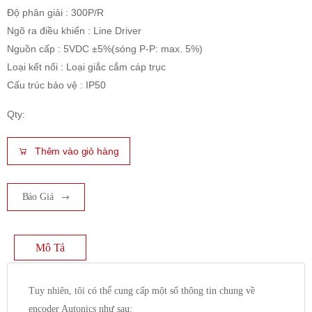
Độ phân giải : 300P/R
Ngõ ra điều khiển : Line Driver
Nguồn cấp : 5VDC ±5%(sóng P-P: max. 5%)
Loại kết nối : Loại giắc cắm cáp trục
Cấu trúc bảo vệ : IP50
Qty:
Thêm vào giỏ hàng
Báo Giá
Mô Tả
Tuy nhiên, tôi có thể cung cấp một số thông tin chung về
encoder Autonics như sau: