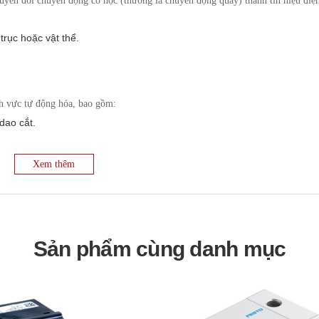
huyển đổi chuyển động cơ học (thường là chuyển động quay) thành tín hiệu điệ
 trục hoặc vật thể.
nh vực tự động hóa, bao gồm:
 dao cắt.
cánh tay robot.
 khiển chính xác.
Xem thêm
 tải, đầu rót.
uyển.
 động khác.
Sản phẩm cùng danh mục
u để phù hợp với các yêu cầu lắp đặt khác nhau. Kích thước của encoder thườn
ư Ø40mm, Ø50mm, Ø58mm và nhiều kích thước khác.