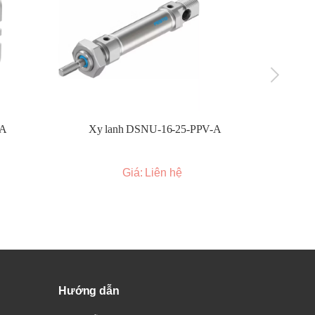
 mỗi
-A
Xy lanh DSNU-16-25-PPV-A
Xy l
 đổi
Giá: Liên hệ
ệt
er,
à
Hướng dẫn