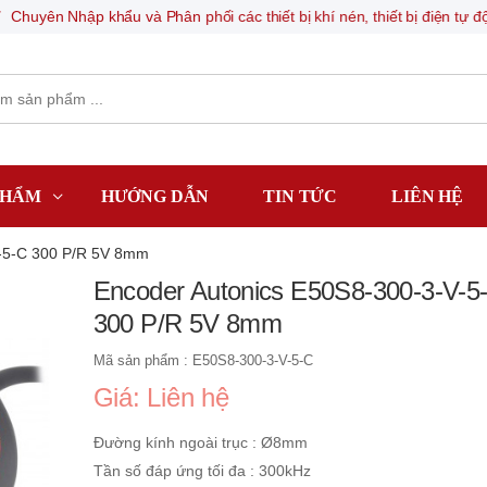
uyên Nhập khẩu và Phân phối các thiết bị khí nén, thiết bị điện tự động
PHẨM
HƯỚNG DẪN
TIN TỨC
LIÊN HỆ
V-5-C 300 P/R 5V 8mm
Encoder Autonics E50S8-300-3-V-5
300 P/R 5V 8mm
Mã sản phẩm : E50S8-300-3-V-5-C
Giá: Liên hệ
Đường kính ngoài trục : Ø8mm
Tần số đáp ứng tối đa : 300kHz