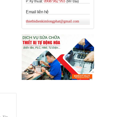
0908 982 993​
P. Kỹ thuật:
(Mr Đại)
Email liên hệ
thietbidienkimlongphat@gmail.com