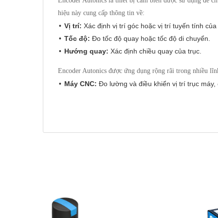
Encoder Autonics là thiết bị cảm biến được sử dụng để c
hiệu này cung cấp thông tin về:
Vị trí:
Xác định vị trí góc hoặc vị trí tuyến tính của
Tốc độ:
Đo tốc độ quay hoặc tốc độ di chuyển.
Hướng quay:
Xác định chiều quay của trục.
Encoder Autonics được ứng dụng rộng rãi trong nhiều lĩ
Máy CNC:
Đo lường và điều khiển vị trí trục máy,
Robot công nghiệp:
Điều khiển khớp nối, vị trí 
Động cơ servo:
Phản hồi vị trí và tốc độ để điều
Máy đóng gói:
Kiểm soát vị trí và tốc độ của băng
Thiết bị in ấn:
Định vị đầu in, cuộn giấy.
Thang máy:
Giám sát vị trí cabin và tốc độ di ch
Các ứng dụng đo lường và điều khiển chuyển
Kích thước:
Autonics cung cấp encoder với nhiều kích thước khác nha
được xác định bởi:
Đường kính thân:
Phổ biến các đường kính nh