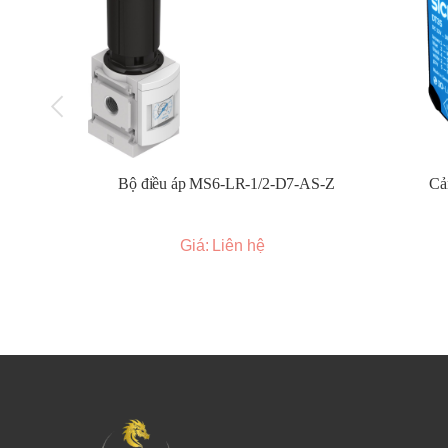
Đường kính trục:
Các tùy chọn đường kính trụ
Chiều dài:
Chiều dài tổng thể của encoder tùy th
Đặc điểm chung:
Độ phân giải đa dạng:
Cung cấp nhiều mức độ ph
đơn vị chiều dài) để đáp ứng yêu cầu độ chính xá
Loại encoder:
Bộ điều áp MS6-LR-1/2-D7-AS-Z
Cả
Incremental Encoder (Encoder tương đối):
Tạ
vị trí.
Giá: Liên hệ
Absolute Encoder (Encoder tuyệt đối):
Cung c
đối ngay cả sau khi mất điện.
Ngõ ra điều khiển đa dạng:
Hỗ trợ nhiều loại ng
Analog (dạng sóng sin).
Nguồn cấp đa dạng:
Các tùy chọn nguồn cấp p
Tần số đáp ứng cao:
Khả năng hoạt động ở tốc 
Độ bền cao:
Thiết kế để chịu được các điều kiện
nhiệt độ.