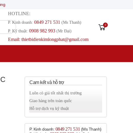
HOTLINE:
0849 271 531
P. Kinh doanh:
(Ms Thanh)
0
0908 982 993​
P. Kỹ thuật:
(Mr Đại)
Email: thietbidienkimlongphat@gmail.com
-C
Cam kết và hỗ trợ
Luôn có giá tốt nhất thị trường
Giao hàng trên toàn quốc
Hỗ trợ dịch vụ kỹ thuật
0849 271 531
P. Kinh doanh:
(Ms Thanh)