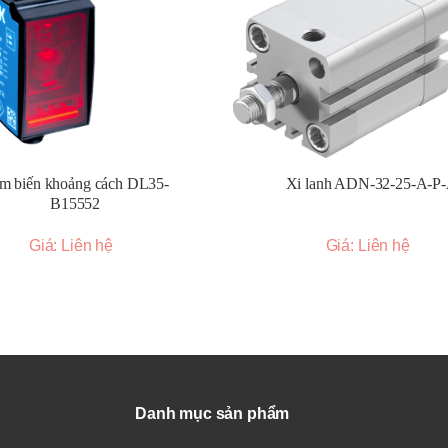
c phổ biến bao gồm Ø6mm, Ø8mm, Ø10mm, v.v.
uộc vào model và các tùy chọn kết nối.
ân giải khác nhau (số xung trên mỗi vòng quay hoặc số vạch đo trên
c khác nhau.
m biến khoảng cách DL35-
Xi lanh ADN-32-25-A-P
o ra các xung tín hiệu khi trục quay. Đếm số xung để xác định sự thay
B15552
Giá: Liên hệ
Giá: Liên hệ
ấp một mã số duy nhất cho mỗi vị trí góc, cho phép xác định vị trí tuy
õ ra như Totem pole, NPN open collector, PNP open collector, Line driv
hổ biến bao gồm 5VDC, 12-24VDC.
độ quay cao.
 môi trường công nghiệp khắc nghiệt như rung động, va đập, bụi bẩn v
Danh mục sản phẩm