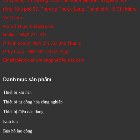
74 Đường D15, Khu nhà ở liền kề Hưng Phú mở
Văn phòng:
rộng, Khu phố 57, Phường Phước Long, Thành phố Hồ Chí Minh,
Việt Nam
Mã Số Thuế: 0316116466
Hotline:
0849 271 531
P. Kinh doanh:
(Ms Thanh)
0849 271 531
P. Kỹ thuật:
(Mr Đại)
0908 982 993​
Email:thietbidienkimlongphat@gmail.com
Danh mục sản phẩm
Thiết bị khí nén
Thiết bị tự động hóa công nghiệp
Thiết bị điện dân dụng
Kim khí
Bảo hộ lao động