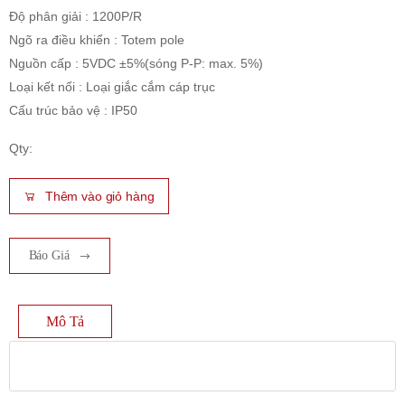
Độ phân giải : 1200P/R
Ngõ ra điều khiển : Totem pole
Nguồn cấp : 5VDC ±5%(sóng P-P: max. 5%)
Loại kết nối : Loại giắc cắm cáp trục
Cấu trúc bảo vệ : IP50
Qty:
Thêm vào giỏ hàng
Báo Giá
Mô Tả