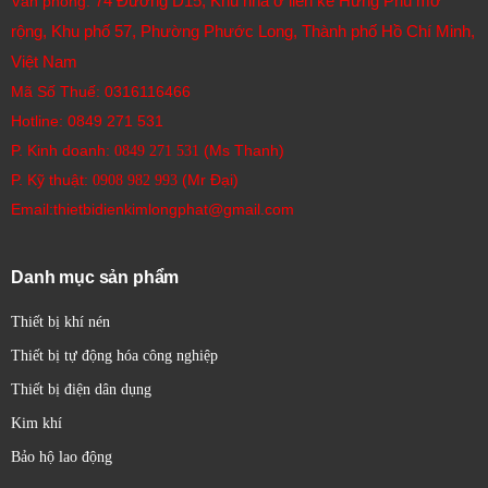
74 Đường D15, Khu nhà ở liền kề Hưng Phú mở
Văn phòng:
rộng, Khu phố 57, Phường Phước Long, Thành phố Hồ Chí Minh,
Việt Nam
Mã Số Thuế: 0316116466
Hotline:
0849 271 531
P. Kinh doanh:
(Ms Thanh)
0849 271 531
P. Kỹ thuật:
(Mr Đại)
0908 982 993​
Email:thietbidienkimlongphat@gmail.com
Danh mục sản phẩm
Thiết bị khí nén
Thiết bị tự động hóa công nghiệp
Thiết bị điện dân dụng
Kim khí
Bảo hộ lao động