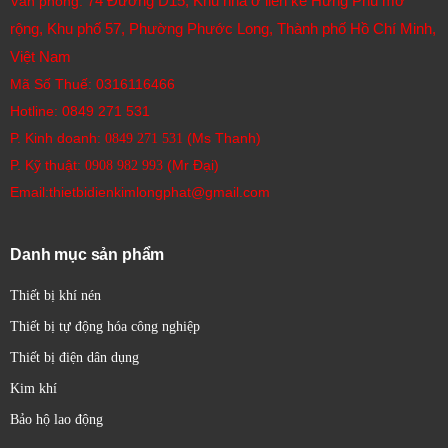
74 Đường D15, Khu nhà ở liền kề Hưng Phú mở
Văn phòng:
rộng, Khu phố 57, Phường Phước Long, Thành phố Hồ Chí Minh,
Việt Nam
Mã Số Thuế: 0316116466
Hotline:
0849 271 531
P. Kinh doanh:
(Ms Thanh)
0849 271 531
P. Kỹ thuật:
(Mr Đại)
0908 982 993​
Email:thietbidienkimlongphat@gmail.com
Danh mục sản phẩm
Thiết bị khí nén
Thiết bị tự động hóa công nghiệp
Thiết bị điện dân dụng
Kim khí
Bảo hộ lao động