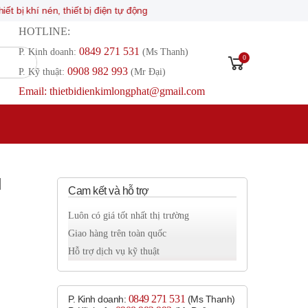
 nén, thiết bị điện tự động
HOTLINE:
0849 271 531
P. Kinh doanh:
(Ms Thanh)
0
0908 982 993​
P. Kỹ thuật:
(Mr Đại)
Email: thietbidienkimlongphat@gmail.com
l
Cam kết và hỗ trợ
Luôn có giá tốt nhất thị trường
Giao hàng trên toàn quốc
Hỗ trợ dịch vụ kỹ thuật
0849 271 531
P. Kinh doanh:
(Ms Thanh)