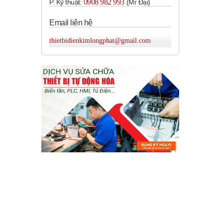
0908 982 993​
P. Kỹ thuật:
(Mr Đại)
Email liên hệ
thietbidienkimlongphat@gmail.com