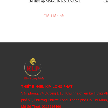
Bộ điều áp MS6-LR-1/2-D7-AS-Z
Cả
Giá: Liên hệ
THIẾT BỊ ĐIỆN KIM LONG PHÁT
74 Đường D15, Khu nhà ở liền kề Hưng P
Văn phòng:
phố 57, Phường Phước Long, Thành phố Hồ Chí Minh,
Mã Số Thuế: 0316116466