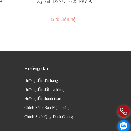
-A
Xy lanh DSNU-16-25-PPV-A
Xy l
Giá: Liên hệ
Hướng dẫn
Hướng dẫn đặt hàng
Hướng dẫn đổi trả hàng
Hướng dẫn thanh toán
Chính Sách Bảo Mật Thông Tin
Chính Sách Quy Định Chung