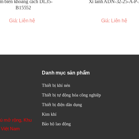
m biến khoảng cách DL35-
Xi lanh ADN-32-25-A-P
B15552
Giá: Liên hệ
Giá: Liên hệ
Danh mục sản phẩm
Thiết bị khí nén
Thiết bị tự động hóa công nghiệp
Thiết bị điện dân dụng
Kim khí
hú mở rộng, Khu
Bảo hộ lao động
 Việt Nam