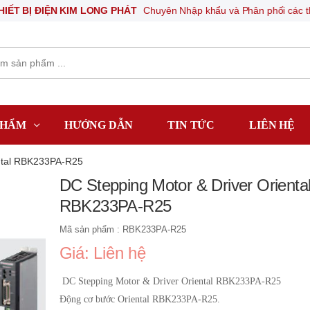
 ĐIỆN KIM LONG PHÁT
Chuyên Nhập khẩu và Phân phối các thiết bị khí
PHẨM
HƯỚNG DẪN
TIN TỨC
LIÊN HỆ
ental RBK233PA-R25
DC Stepping Motor & Driver Orienta
RBK233PA-R25
Mã sản phẩm : RBK233PA-R25
Giá: Liên hệ
DC Stepping Motor & Driver Oriental RBK233PA-R25
Động cơ bước Oriental RBK233PA-R25.