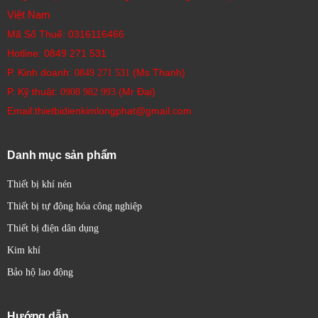
Dòng CVD kiểu đa trục (tương thích
Việt Nam
EtherCAT):
Có thể điều khiển cả động cơ 2 pha và 5
Mã Số Thuế: 0316116466
pha.
Hotline:
0849 271 531
Bộ điều khiển kiểu vòng kín hoàn toàn:
P. Kinh doanh:
(Ms Thanh)
0849 271 531
Được sử dụng với các cảm biến bên ngoài để đạt
P. Kỹ thuật:
(Mr Đại)
0908 982 993​
được vị trí có độ chính xác cao đến mức micromet.
Email:thietbidienkimlongphat@gmail.com
Dòng CVD (cho động cơ 5 pha):
Được thiết kế cho
các ứng dụng đòi hỏi độ chính xác rất cao.
Danh mục sản phẩm
Bộ điều khiển kiểu điều khiển tốc độ:
Cung cấp khả năng điều khiển tốc độ dễ dàng bằng
Thiết bị khí nén
cách sử dụng tín hiệu BẬT/TẮT, loại bỏ nhu cầu về
Thiết bị tự động hóa công nghiệp
bộ tạo xung riêng biệt.
Thiết bị điện dân dụng
Dòng CVD kiểu SC (cho động cơ 5 pha):
Phù hợp
cho các ứng dụng điều khiển tốc độ đơn giản.
Kim khí
Bảo hộ lao động
Các tính năng chính của hệ thống động cơ bước Oriental
Motor:
Vi bước (Microstepping):
Chia nhỏ góc bước cơ bản
Hướng dẫn