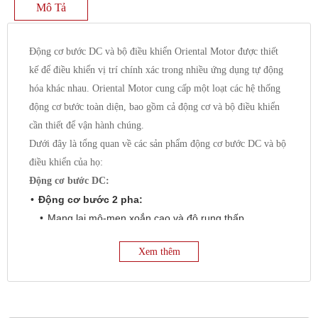
Mô Tả
Động cơ bước DC và bộ điều khiển Oriental Motor được thiết
kế để điều khiển vị trí chính xác trong nhiều ứng dụng tự động
hóa khác nhau. Oriental Motor cung cấp một loạt các hệ thống
động cơ bước toàn diện, bao gồm cả động cơ và bộ điều khiển
cần thiết để vận hành chúng.
Dưới đây là tổng quan về các sản phẩm động cơ bước DC và bộ
điều khiển của họ:
Động cơ bước DC:
Động cơ bước 2 pha:
Mang lại mô-men xoắn cao và độ rung thấp.
Có nhiều kích thước khung khác nhau (ví dụ: 13 mm
Xem thêm
đến 90 mm).
Các tùy chọn bao gồm loại có hộp giảm tốc, loại có
bộ mã hóa và loại có phanh điện từ.
Dòng PKP:
Động cơ 2 pha mô-men xoắn cao, độ