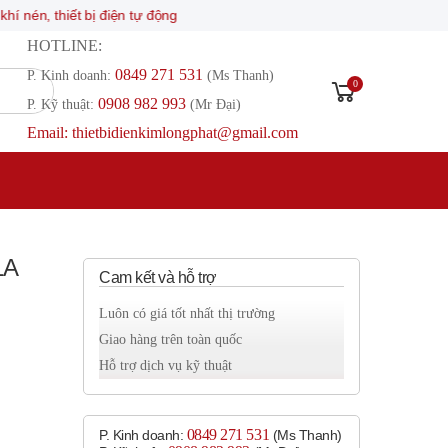
hiết bị điện tự động
HOTLINE:
0849 271 531
P. Kinh doanh:
(Ms Thanh)
0
0908 982 993​
P. Kỹ thuật:
(Mr Đại)
Email: thietbidienkimlongphat@gmail.com
1A
Cam kết và hỗ trợ
Luôn có giá tốt nhất thị trường
Giao hàng trên toàn quốc
Hỗ trợ dịch vụ kỹ thuật
0849 271 531
P. Kinh doanh:
(Ms Thanh)