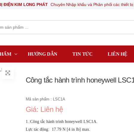
 KIM LONG PHÁT
Chuyên Nhập khẩu và Phân phối các thiết bị khí nén, t
PHẨM
HƯỚNG DẪN
TIN TỨC
LIÊN HỆ
 LSC1A
Công tắc hành trình honeywell LSC
Mã sản phẩm : LSC1A
Giá: Liên hệ
1.:Công tắc hành trình honeywell LSC1A.
Lực tác động: 17.79 N [4 in lb] max.