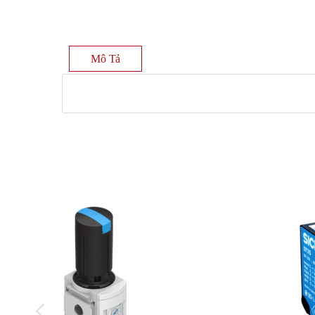
Mô Tả