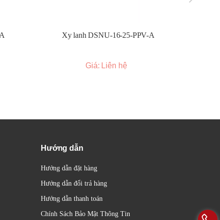
-A
Xy lanh DSNU-16-25-PPV-A
Xy l
Giá: Liên hệ
Hướng dẫn
Hướng dẫn đặt hàng
Hướng dẫn đổi trả hàng
Hướng dẫn thanh toán
Chính Sách Bảo Mật Thông Tin