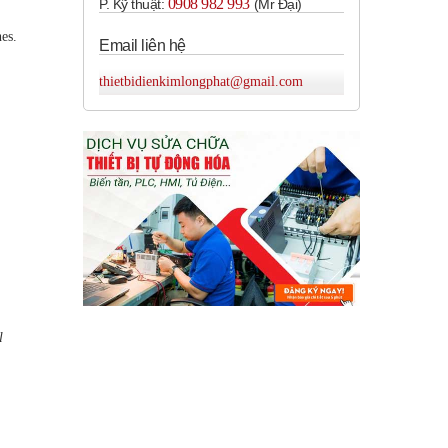
0908 982 993​
P. Kỹ thuật:
(Mr Đại)
es.
Email liên hệ
thietbidienkimlongphat@gmail.com
l