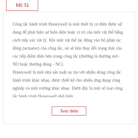
Mô Tả
Công tắc hành trình Honeywell là một thiết bị cơ điện được sử
dụng để phát hiện sự hiện diện hoặc vị trí của một vật thể bằng
cách tiếp xúc vật lý. Khi một vật thể tác động vào bộ phận tác
động (actuator) của công tắc, nó sẽ làm thay đổi trạng thái của
các tiếp điểm điện bên trong công tắc (thường là thường mở -
NO hoặc thường đóng - NC).
Honeywell là một nhà sản xuất uy tín với nhiều dòng công tắc
hành trình khác nhau, được thiết kế cho nhiều ứng dụng công
nghiệp và môi trường khác nhau. Dưới đây là một số loại công
tắc hành trình Honeywell phổ biến:
1. Công tắc hành trình tiêu chuẩn/đa năng (General
Xem thêm
Purpose Limit Switches):
Đây là loại công tắc hành trình phổ biến nhất, được sử
dụng trong nhiều ứng dụng khác nhau.
Chúng có nhiều kiểu dáng vỏ, vật liệu và bộ phận tác