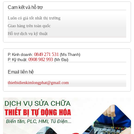
động khác nhau (plunger, roller plunger, lever, wobble,
Cam kết và hỗ trợ
v.v.).
Luôn có giá tốt nhất thị trường
Các dòng sản phẩm phổ biến:
MICRO SWITCH™ LS
Giao hàng trên toàn quốc
Series, NGC Series, SZL-WL Series, GLE Series, GLC
Hỗ trợ dịch vụ kỹ thuật
Series, GLL Series.
2. Công tắc hành trình chịu tải nặng (Heavy-Duty Limit
0849 271 531
P. Kinh doanh:
(Ms Thanh)
Switches):
0908 982 993​
P. Kỹ thuật:
(Mr Đại)
Được thiết kế cho các ứng dụng khắc nghiệt, chịu được
Email liên hệ
va đập, rung động, nhiệt độ khắc nghiệt, bụi bẩn và
nước.
thietbidienkimlongphat@gmail.com
Thường có vỏ kim loại chắc chắn và các bộ phận bên
trong mạnh mẽ.
Các dòng sản phẩm phổ biến:
MICRO SWITCH™
HDLS Series (bao gồm cả phiên bản vỏ kim loại và vỏ
thép không gỉ), SZL-WL-A Series.
3. Công tắc hành trình thu nhỏ/compact