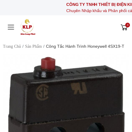
CÔNG TY TNHH THIẾT BỊ ĐIỆN KIM LONG
Chuyên Nhập khẩu và Phân phối các thiết bị kh
0
Toggle mobile menu
Công Tắc Hành Trình Honeywell 4SX19-T
Trang Chủ
Sản Phẩm