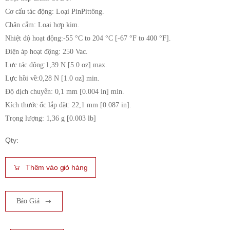
Cơ cấu tác động: Loại PinPittông.
Chân cắm: Loại hợp kim.
Nhiệt độ hoạt động:-55 °C to 204 °C [-67 °F to 400 °F].
Điện áp hoạt động: 250 Vac.
Lực tác động:1,39 N [5.0 oz] max.
Lực hồi về:0,28 N [1.0 oz] min.
Độ dịch chuyển: 0,1 mm [0.004 in] min.
Kích thước ốc lắp đặt: 22,1 mm [0.087 in].
Trọng lượng: 1,36 g [0.003 lb]
Qty:
Thêm vào giỏ hàng
Báo Giá